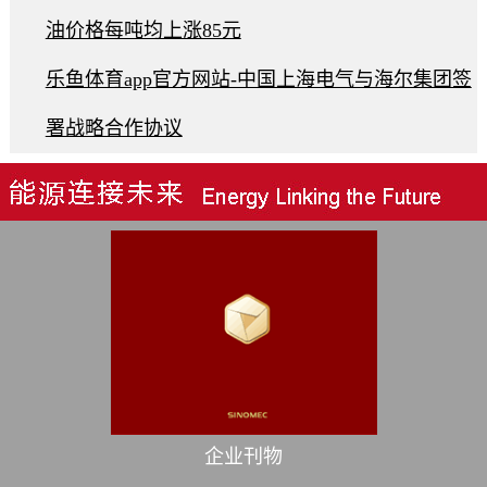
油价格每吨均上涨85元
乐鱼体育app官方网站-中国上海电气与海尔集团签
署战略合作协议
企业刊物