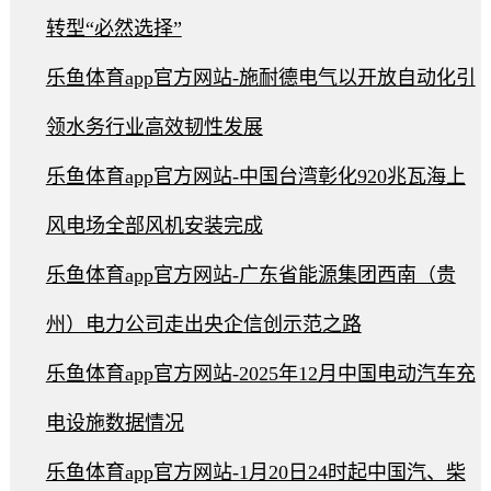
转型“必然选择”
乐鱼体育app官方网站-施耐德电气以开放自动化引
领水务行业高效韧性发展
乐鱼体育app官方网站-中国台湾彰化920兆瓦海上
风电场全部风机安装完成
乐鱼体育app官方网站-广东省能源集团西南（贵
州）电力公司走出央企信创示范之路
乐鱼体育app官方网站-2025年12月中国电动汽车充
电设施数据情况
乐鱼体育app官方网站-1月20日24时起中国汽、柴