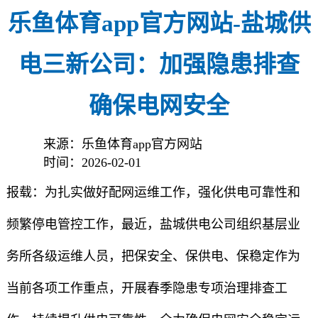
乐鱼体育app官方网站-盐城供
电三新公司：加强隐患排查
确保电网安全
来源：乐鱼体育app官方网站
时间：2026-02-01
报载：为扎实做好配网运维工作，强化供电可靠性和
频繁停电管控工作，最近，盐城供电公司组织基层业
务所各级运维人员，把保安全、保供电、保稳定作为
当前各项工作重点，开展春季隐患专项治理排查工