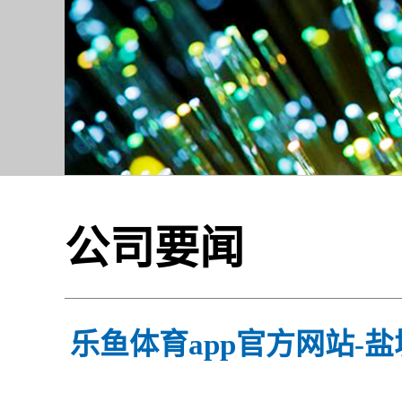
公司要闻
乐鱼体育app官方网站-