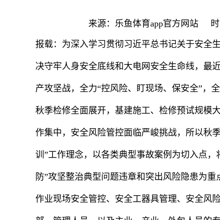
来源：乐鱼体育app官方网站
时
报载：为深入学习贯彻习近平总书记关于安全
决守牢人身安全底线和大电网安全生命线，最近
产攻坚战，全力“控风险、盯现场、保安全”，
秋季检修全面展开，基建施工、检修预试规模
作集中，安全风险管控面临严峻挑战，所以秋季
训”工作理念，以各类典型事故案例为切入点，
防”攻坚整治典型问题违章和突出风险隐患为重
作业现场安全管控、安全工器具管理、安全风险隐