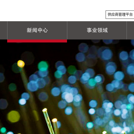
供应商管理平台