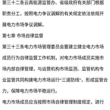
第三十二条云南能源监管办、省级政府有关部门根据
职责分工，按照电力争议调解的有关规定依法依规开
展电力市场争议调解。
第七章 市场自律监督
第三十三条电力市场管理委员会要建立健全电力市场
成员行为自律监督工作机制，对电力市场成员实施市
场内部自律管理，与运营机构市场监测、监管机构专
业监管共同构建电力市场运行“三道防线”，形成监管合
力，保障电力市场平稳运行。
电力市场成员应当按照市场自律管理制度规定，进行