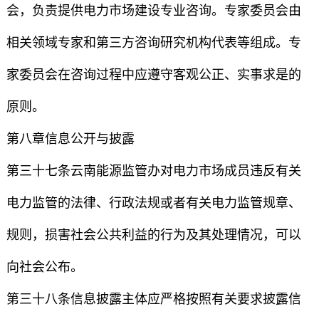
会，负责提供电力市场建设专业咨询。专家委员会由
相关领域专家和第三方咨询研究机构代表等组成。专
家委员会在咨询过程中应遵守客观公正、实事求是的
原则。
第八章信息公开与披露
第三十七条云南能源监管办对电力市场成员违反有关
电力监管的法律、行政法规或者有关电力监管规章、
规则，损害社会公共利益的行为及其处理情况，可以
向社会公布。
第三十八条信息披露主体应严格按照有关要求披露信