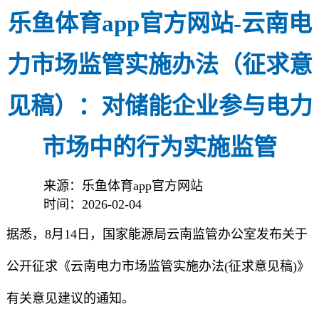
乐鱼体育app官方网站-云南电
力市场监管实施办法（征求意
见稿）：对储能企业参与电力
市场中的行为实施监管
来源：乐鱼体育app官方网站
时间：2026-02-04
据悉，8月14日，国家能源局云南监管办公室发布关于
公开征求《云南电力市场监管实施办法(征求意见稿)》
有关意见建议的通知。