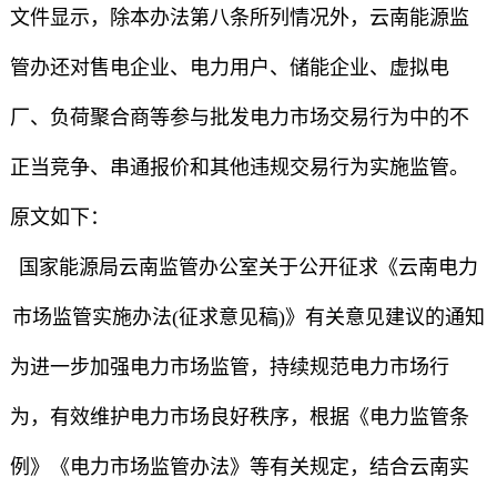
文件显示，除本办法第八条所列情况外，云南能源监
管办还对售电企业、电力用户、储能企业、虚拟电
厂、负荷聚合商等参与批发电力市场交易行为中的不
正当竞争、串通报价和其他违规交易行为实施监管。
原文如下：
国家能源局云南监管办公室关于公开征求《云南电力
市场监管实施办法(征求意见稿)》有关意见建议的通知
为进一步加强电力市场监管，持续规范电力市场行
为，有效维护电力市场良好秩序，根据《电力监管条
例》《电力市场监管办法》等有关规定，结合云南实