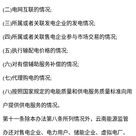
(二)电网互联的情况;
(三)所属或者关联发电企业的发电情况;
(四)所属或者关联售电企业参与市场交易的情况;
(五)执行输配电价格的情况;
(六)对有偿辅助服务补偿的情况;
(七)代理购电的情况;
(八)按照国家规定的电能质量和供电服务质量标准向用
户提供供电服务的情况。
第十一条除本办法第八条所列情况外，云南能源监管
办还对售电企业、电力用户、储能企业、虚拟电厂、