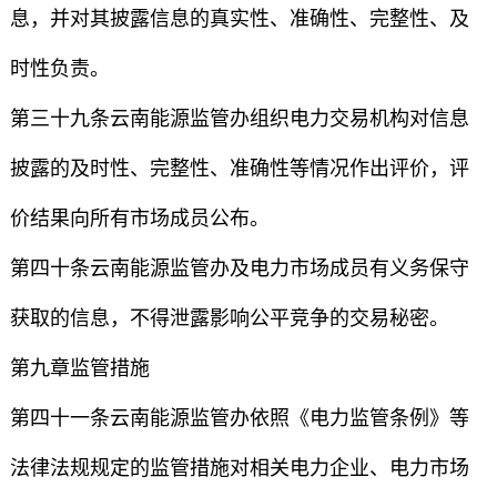
息，并对其披露信息的真实性、准确性、完整性、及
时性负责。
第三十九条云南能源监管办组织电力交易机构对信息
披露的及时性、完整性、准确性等情况作出评价，评
价结果向所有市场成员公布。
第四十条云南能源监管办及电力市场成员有义务保守
获取的信息，不得泄露影响公平竞争的交易秘密。
第九章监管措施
第四十一条云南能源监管办依照《电力监管条例》等
法律法规规定的监管措施对相关电力企业、电力市场