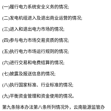
(一)履行电力系统安全义务的情况;
(二)发电机组进入及退出商业运营的情况;
(三)进入和退出电力市场的情况;
(四)参与电力市场交易资质的情况;
(五)执行电力市场运行规则的情况;
(六)进行交易和电费结算的情况;
(七)披露及报送信息的情况;
(八)执行国家标准、行业标准的情况;
(九)平衡资金管理和资金使用的情况。
第九条除本办法第八条所列情况外，云南能源监管办