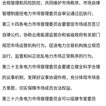
合规管理和风险防控，共同维护市场秩序。市场自律
管理制度经电力市场管理委员会审议通过后执行。
第三十四条电力市场管理委员会要督促市场成员签订
自律公约，协助云南能源监管办和省级政府有关部门
规范市场运营机构行为，促进电力交易机构独立规范
运行，监督和纠正扰乱电力市场正常秩序的行为。
第三十五条电力市场管理委员会要建立健全科学合理
的议事机制，发挥好议事协调作用，充分体现市场各
方意愿，切实保障市场成员合法权益。
第三十六条电力市场管理委员会可以组建专家委员