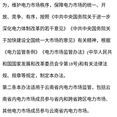
为，维护电力市场秩序，保障电力市场的统一、开
放、竞争、有序，按照《中共中央国务院关于进一步
深化电力体制改革的若干意见》《中共中央国务院关
于加快建设全国统一大市场的意见》有关精神，根据
《电力监管条例》《电力市场监管办法》(中华人民共
和国国家发展和改革委员会令第18号)和有关法律法
规、规章等规定，制定本办法。
第二条本办法适用于云南省内电力市场监管，包括云
南省内电力市场成员参与省内和跨省跨区电力市场、
其他电力市场成员参与云南省内电力市场。