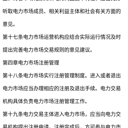
听取电力市场成员、相关利益主体和社会有关方面的
意见。
第十七条电力市场运营机构应结合实际运行情况及时
提出完善电力市场交易规则的意见建议。
第四章电力市场注册管理
第十八条电力市场实行注册管理制度。进入或者退出
电力市场应当办理相应的注册及退出手续。电力交易
机构具体负责电力市场注册管理工作。
第十九条电力交易主体进入电力市场，应当向电力交
易机构提出注册申请。注册完成后，方可参与电力市