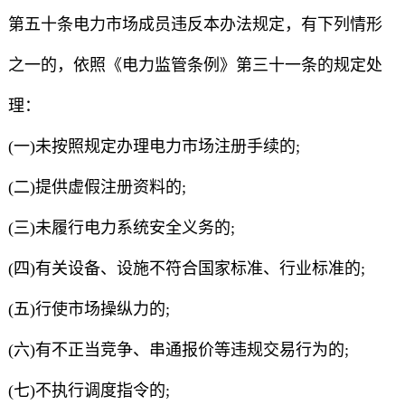
第五十条电力市场成员违反本办法规定，有下列情形
之一的，依照《电力监管条例》第三十一条的规定处
理：
(一)未按照规定办理电力市场注册手续的;
(二)提供虚假注册资料的;
(三)未履行电力系统安全义务的;
(四)有关设备、设施不符合国家标准、行业标准的;
(五)行使市场操纵力的;
(六)有不正当竞争、串通报价等违规交易行为的;
(七)不执行调度指令的;