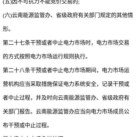
(五)因不可抗力不能竞价交易的;
(六)云南能源监管办、省级政府有关部门规定的其他情
形。
第二十七条干预或者中止电力市场时，电力市场交易
的方式按照电力市场运行规则执行。
第二十八条干预或者中止电力市场期间，电力市场运
营机构应当采取措施保证电力系统安全，记录干预或
者中止过程，并及时向云南能源监管办、省级政府有
关部门报告。云南能源监管办应当向电力市场成员公
布干预或中止过程。