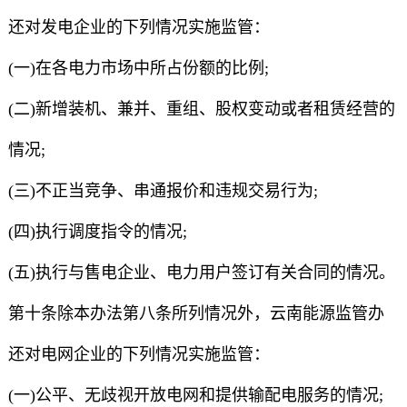
还对发电企业的下列情况实施监管：
(一)在各电力市场中所占份额的比例;
(二)新增装机、兼并、重组、股权变动或者租赁经营的
情况;
(三)不正当竞争、串通报价和违规交易行为;
(四)执行调度指令的情况;
(五)执行与售电企业、电力用户签订有关合同的情况。
第十条除本办法第八条所列情况外，云南能源监管办
还对电网企业的下列情况实施监管：
(一)公平、无歧视开放电网和提供输配电服务的情况;