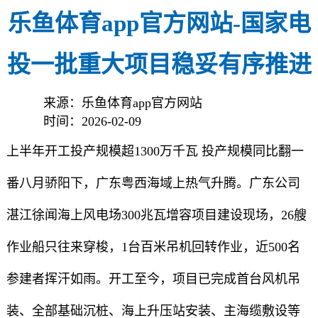
乐鱼体育app官方网站-国家电
投一批重大项目稳妥有序推进
来源：乐鱼体育app官方网站
时间：2026-02-09
上半年开工投产规模超1300万千瓦 投产规模同比翻一
番八月骄阳下，广东粤西海域上热气升腾。广东公司
湛江徐闻海上风电场300兆瓦增容项目建设现场，26艘
作业船只往来穿梭，1台百米吊机回转作业，近500名
参建者挥汗如雨。开工至今，项目已完成首台风机吊
装、全部基础沉桩、海上升压站安装、主海缆敷设等