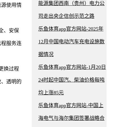
能源集团西南（贵州）电力公
能源使用情
司走出央企信创示范之路
乐鱼体育app官方网站-2025年
安全、安保
12月中国电动汽车充电设施数
远程服务连
据情况
乐鱼体育app官方网站-1月20日
解更换过程
24时起中国汽、柴油价格每吨
效、透明的
均上涨85元
乐鱼体育app官方网站-中国上
海电气与海尔集团签署战略合