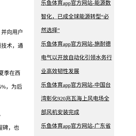
乐鱼体育app官方网站-能源数
智化，已成全球能源转型“必
然选择”
，并向用户
乐鱼体育app官方网站-施耐德
项技术，通
电气以开放自动化引领水务行
业高效韧性发展
年夏季在西
乐鱼体育app官方网站-中国台
5%，为后
湾彰化920兆瓦海上风电场全
部风机安装完成
。
乐鱼体育app官方网站-广东省
里程碑，也