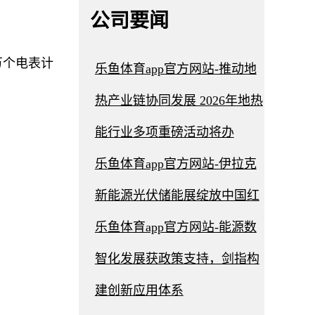
公司要闻
万个电表计
乐鱼体育app官方网站-推动地
热产业链协同发展 2026年地热
能行业多项重磅活动将办
乐鱼体育app官方网站-伊拉克
新能源光伏储能展绽放中国红
乐鱼体育app官方网站-能源数
智化发展获政策支持，剑指构
建创新应用体系