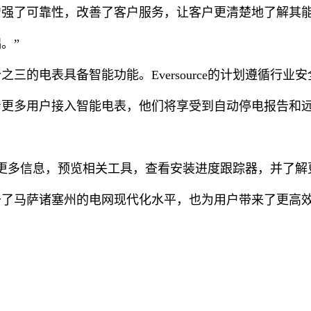
增强了可靠性，改善了客户服务，让客户更清楚地了解其
。”
的电表具备智能功能。Eversource的计划遵循行业
着更多用户接入智能电表，他们将享受到自动停电报告和
面了解更多信息，预览相关工具，查看安装进度跟踪器，并了
升了马萨诸塞州的电网现代化水平，也为用户带来了更高