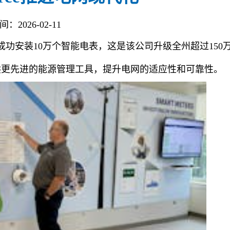
间：2026-02-11
塞州成功安装10万个智能电表，这是该公司升级全州超过150
供更先进的能源管理工具，提升电网的适应性和可靠性。