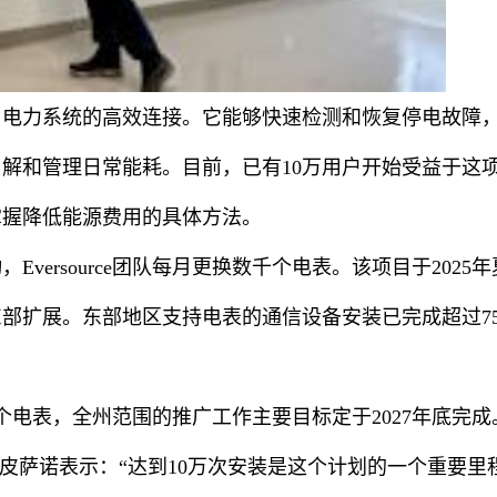
与电力系统的高效连接。它能够快速检测和恢复停电故障
解和管理日常能耗。目前，已有10万用户开始受益于这
掌握降低能源费用的具体方法。
ersource团队每月更换数千个电表。该项目于2025
东部扩展。东部地区支持电表的通信设备安装已完成超过7
数万个电表，全州范围的推广工作主要目标定于2027年底完成
易斯·皮萨诺表示：“达到10万次安装是这个计划的一个重要