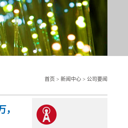
首页
>
新闻中心
>
公司要闻
万，