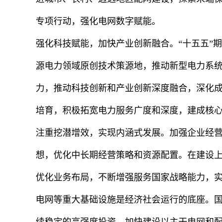
专项行动，强化电网数字赋能。
强化科技赋能，加快产业创新融合。“十五五”
源电力领域原创技术策源地，推动新型电力系
力，推动科技创新和产业创新深度融合，深化
培育，积极拓宽电力服务广度和深度，建成核
注重挖潜增效，实现内涵式发展。加强企业经营
想，优化中长期经营策略和资源配置。在建设
优化业务布局，不断增强服务国家战略能力，
电网等重大基础设施是经济社会运行的底座。国