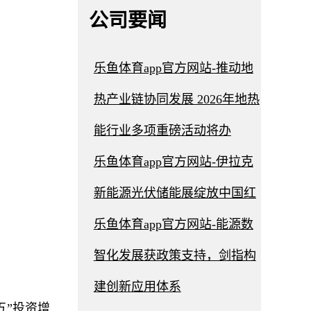
公司要闻
乐鱼体育app官方网站-推动地
热产业链协同发展 2026年地热
能行业多项重磅活动将办
乐鱼体育app官方网站-伊拉克
新能源光伏储能展绽放中国红
乐鱼体育app官方网站-能源数
智化发展获政策支持，剑指构
建创新应用体系
五”投资增