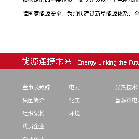
续稳定的高强度投资，加快建设以主干电网和
障国家能源安全，为加快建设新型能源体系、
董事长致辞
电力
光热技术
集团简介
化工
氢燃料电
组织架构
环境
成员企业