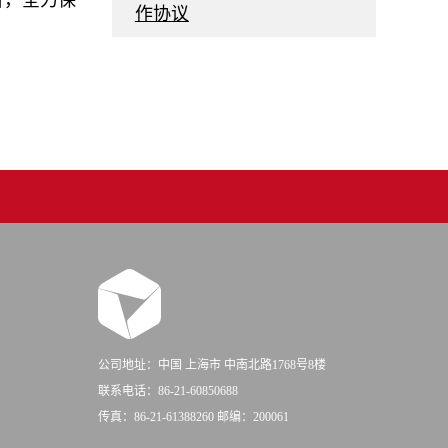
台，全力保
作协议
公司地址：中国 上海市 中南北路1768号8楼
联系电话：86-21-60850688
传真：86-21-61388260 邮编：200061