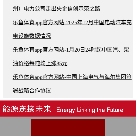
州）电力公司走出央企信创示范之路
乐鱼体育app官方网站-2025年12月中国电动汽车充
电设施数据情况
乐鱼体育app官方网站-1月20日24时起中国汽、柴
油价格每吨均上涨85元
乐鱼体育app官方网站-中国上海电气与海尔集团签
署战略合作协议