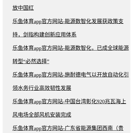
放中国红
乐鱼体育app官方网站-能源数智化发展获政策支
持，剑指构建创新应用体系
乐鱼体育app官方网站-能源数智化，已成全球能源
转型“必然选择”
乐鱼体育app官方网站-施耐德电气以开放自动化引
领水务行业高效韧性发展
乐鱼体育app官方网站-中国台湾彰化920兆瓦海上
风电场全部风机安装完成
乐鱼体育app官方网站-广东省能源集团西南（贵