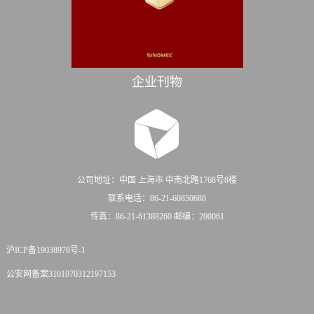
企业刊物
公司地址：中国 上海市 中南北路1768号8楼
联系电话：86-21-60850688
传真：86-21-61388260 邮编：200061
沪ICP备19038978号-1
公安网备案3101070312197153