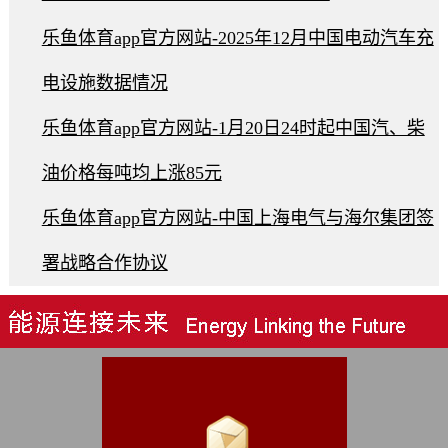
乐鱼体育app官方网站-2025年12月中国电动汽车充
电设施数据情况
乐鱼体育app官方网站-1月20日24时起中国汽、柴
油价格每吨均上涨85元
乐鱼体育app官方网站-中国上海电气与海尔集团签
署战略合作协议