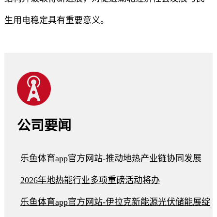
生用电稳定具有重要意义。
公司要闻
乐鱼体育app官方网站-推动地热产业链协同发展
2026年地热能行业多项重磅活动将办
乐鱼体育app官方网站-伊拉克新能源光伏储能展绽