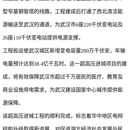
型窄基钢管塔的线路。工程建成后打通了西北清洁能
源输送至武汉的通道，为武汉市6座220千伏变电站及
26座110千伏变电站提供电源支撑。
工程投运使武汉城区新增变电容量200万千伏安，年输
电量预计达到38.4亿千瓦时。这一超高压进城项目的建
成，将有效保障武汉市超过千万居民的医疗、教育及
商业设施用电需求，为武汉建设国家中心城市提供能
源保障。
该超高压进城工程的顺利完成，标志着华中地区电网
结构升级取得新进展，对促进湖北经济社会发展与民