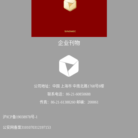
企业刊物
公司地址：中国 上海市 中南北路1768号8楼
联系电话：86-21-60850688
传真：86-21-61388260 邮编：200061
沪ICP备19038978号-1
公安网备案3101070312197153