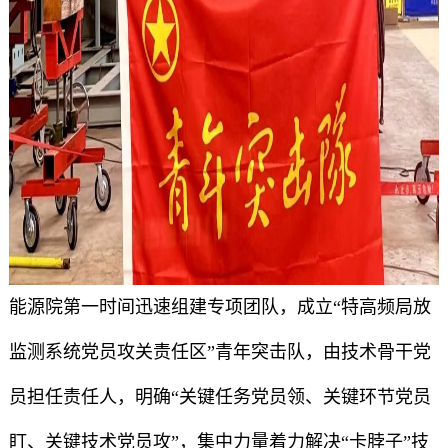
能源院第一时间迅速组建专项团队，成立“特高频局放
监测系统党员攻关责任区”青年突击队，由技术骨干党
员担任责任人，明确“关键任务党员领、关键环节党员
盯、关键技术党员攻”，集中力量着力解决“卡脖子”技