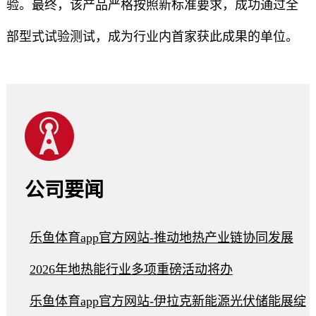
验。最终，该产品严格按照新标准要求，成功通过全
部型式试验测试，成为行业内首家获此成果的单位。
公司要闻
乐鱼体育app官方网站-推动地热产业链协同发展
2026年地热能行业多项重磅活动将办
乐鱼体育app官方网站-伊拉克新能源光伏储能展绽