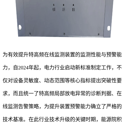
为有效提升特高频在线监测装置的监测性能与预警能
力，自2024年起，电力行业启动新标准制定工作，不
仅对设备灵敏度、动态范围等核心指标提出突破性要
求，而且统一了特高频局部放电异常的诊断判据、在
线监测告警策略，为提升装置预警能力确立了严格的
技术基准。在此行业技术升级的关键时期，能源院积