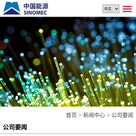
>
>
首页
新闻中心
公司要闻
公司要闻