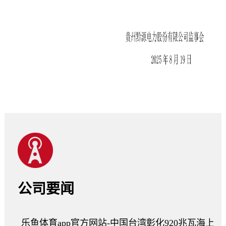
公司要闻
乐鱼体育app官方网站-中国台湾彰化920兆瓦海上