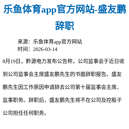
乐鱼体育app官方网站-盛友鹏
辞职
来源：乐鱼体育app官方网站
时间：2026-03-14
8月19日，黔源电力发布公告称，公司监事会于近日收
到公司监事会主席盛友鹏先生的书面辞职报告。盛友
鹏先生因工作原因申请辞去公司第十届监事会主席、
监事职务。辞职后，盛友鹏先生将不在公司及控股子
公司担任任何职务。