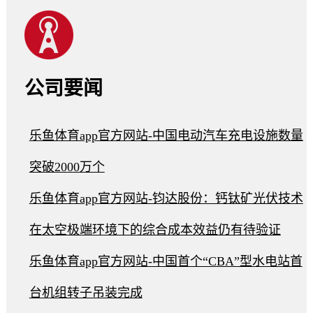
公司要闻
乐鱼体育app官方网站-中国电动汽车充电设施数量
突破2000万个
乐鱼体育app官方网站-钧达股份：钙钛矿光伏技术
在太空极端环境下的综合成本效益仍有待验证
乐鱼体育app官方网站-中国首个“CBA”型水电站首
台机组转子吊装完成