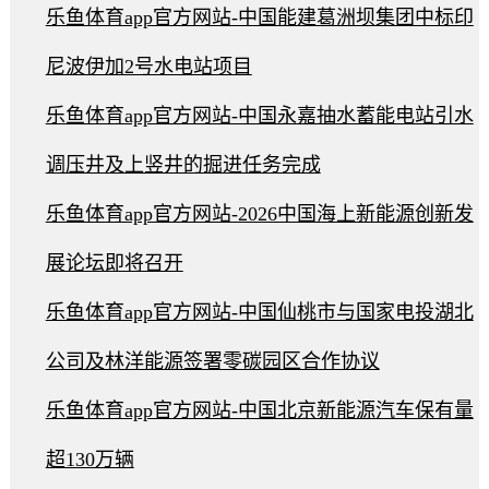
乐鱼体育app官方网站-中国能建葛洲坝集团中标印
尼波伊加2号水电站项目
乐鱼体育app官方网站-中国永嘉抽水蓄能电站引水
调压井及上竖井的掘进任务完成
乐鱼体育app官方网站-2026中国海上新能源创新发
展论坛即将召开
乐鱼体育app官方网站-中国仙桃市与国家电投湖北
公司及林洋能源签署零碳园区合作协议
乐鱼体育app官方网站-中国北京新能源汽车保有量
超130万辆