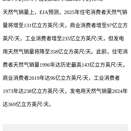
天然气销量上，EIA预测，2025年住宅消费者天然气销
量将增至131亿立方英尺/天，商业消费者增至97亿立方
英尺/天，工业消费者增至235亿立方英尺/天，但发电
用天然气销量将降至358亿立方英尺/天。此前，住宅消
费者天然气销量1996年达历史最高143亿立方英尺/天，
商业消费者2019年达96亿立方英尺/天，工业消费者
1973年达238亿立方英尺/天，发电用天然气销量2024年
达369亿立方英尺/天。