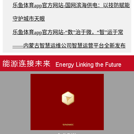
乐鱼体育app官方网站-国网滨海供电：以技防赋能
守护城市天眼
乐鱼体育app官方网站-“数”治于微，“智”运于常
——内蒙古智慧运维公司智慧运营平台全新发布