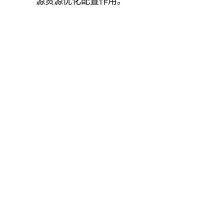
源资源优化配置作用。