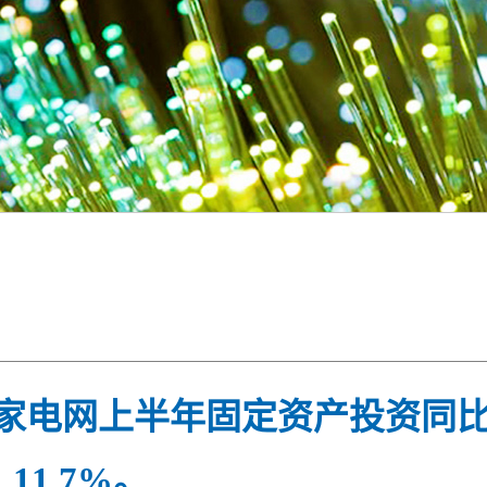
国家电网上半年固定资产投资同
11.7%。