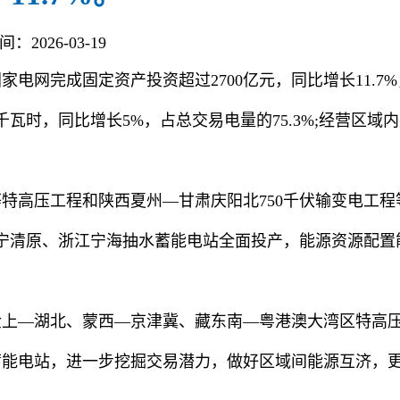
间：2026-03-19
家电网完成固定资产投资超过2700亿元，同比增长11.7
千瓦时，同比增长5%，占总交易电量的75.3%;经营区域
特高压工程和陕西夏州—甘肃庆阳北750千伏输变电工程
辽宁清原、浙江宁海抽水蓄能电站全面投产，能源资源配置
金上—湖北、蒙西—京津冀、藏东南—粤港澳大湾区特高
蓄能电站，进一步挖掘交易潜力，做好区域间能源互济，