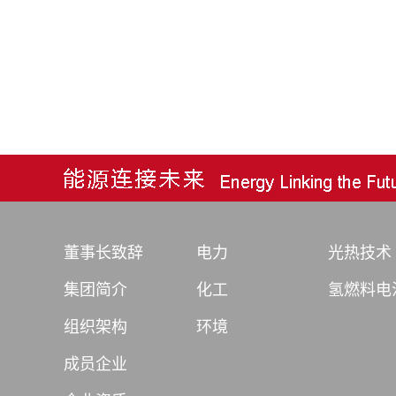
董事长致辞
电力
光热技术
集团简介
化工
氢燃料电
组织架构
环境
成员企业