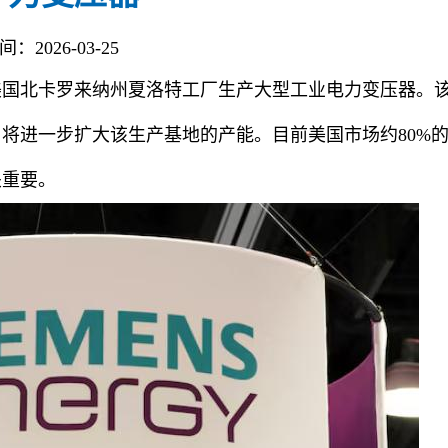
间：2026-03-25
在美国北卡罗来纳州夏洛特工厂生产大型工业电力变压器。
将进一步扩大该生产基地的产能。目前美国市场约80%
关重要。