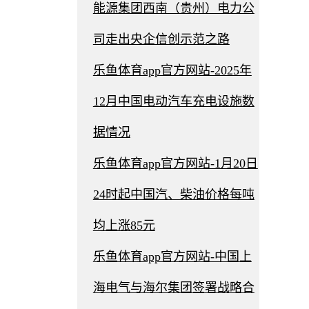
能源集团西南（贵州）电力公
司走出央企信创示范之路
乐鱼体育app官方网站-2025年
12月中国电动汽车充电设施数
据情况
乐鱼体育app官方网站-1月20日
24时起中国汽、柴油价格每吨
均上涨85元
乐鱼体育app官方网站-中国上
海电气与海尔集团签署战略合