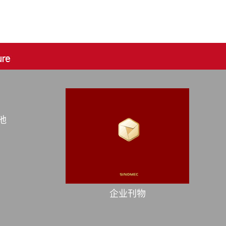
池
企业刊物