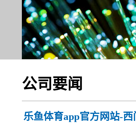
公司要闻
乐鱼体育app官方网站-