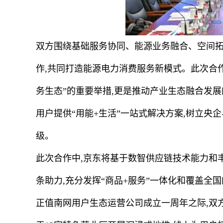
双方围绕基础服务协同、能源业务融合、空间
作,共同打造能源电力消费服务新模式。此次合
务生态”的重要举措,更是推动产业生态融合发展
用户提供“用能+生活”一站式解决方案,树立央
级。
此次合作中,京东将基于数智供应链技术能力和
条助力,充分发挥“商品+服务”一体化和覆盖全
正值南网用户生态运营公司成立一周年之际,双方