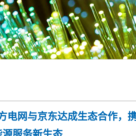
南方电网与京东达成生态合作，
能源服务新生态