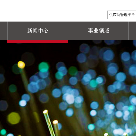
供应商管理平台