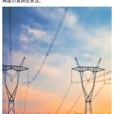
再度引发舆论关注。