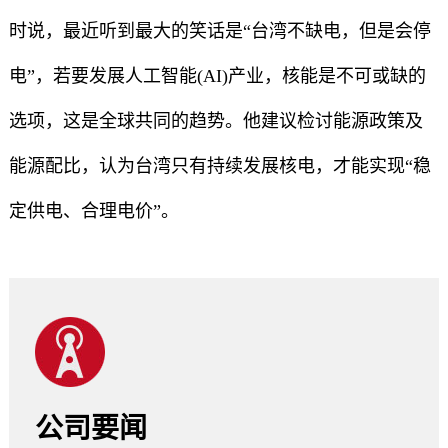
时说，最近听到最大的笑话是“台湾不缺电，但是会停
电”，若要发展人工智能(AI)产业，核能是不可或缺的
选项，这是全球共同的趋势。他建议检讨能源政策及
能源配比，认为台湾只有持续发展核电，才能实现“稳
定供电、合理电价”。
公司要闻