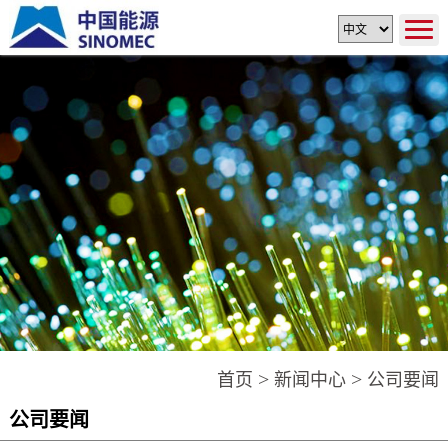
>
>
首页
新闻中心
公司要闻
公司要闻