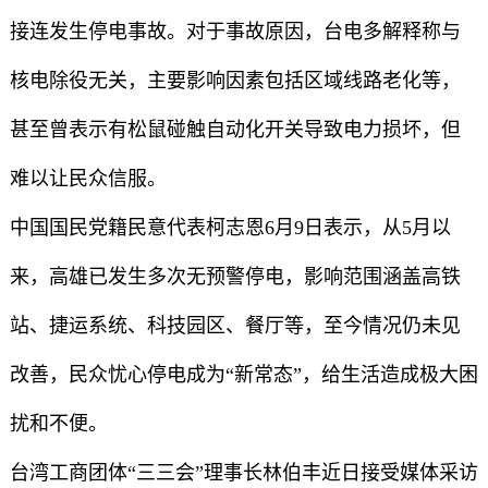
接连发生停电事故。对于事故原因，台电多解释称与
核电除役无关，主要影响因素包括区域线路老化等，
甚至曾表示有松鼠碰触自动化开关导致电力损坏，但
难以让民众信服。
中国国民党籍民意代表柯志恩6月9日表示，从5月以
来，高雄已发生多次无预警停电，影响范围涵盖高铁
站、捷运系统、科技园区、餐厅等，至今情况仍未见
改善，民众忧心停电成为“新常态”，给生活造成极大困
扰和不便。
台湾工商团体“三三会”理事长林伯丰近日接受媒体采访