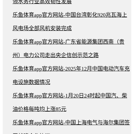
领水务行业高效韧性发展
乐鱼体育app官方网站-中国台湾彰化920兆瓦海上
风电场全部风机安装完成
乐鱼体育app官方网站-广东省能源集团西南（贵
州）电力公司走出央企信创示范之路
乐鱼体育app官方网站-2025年12月中国电动汽车充
电设施数据情况
乐鱼体育app官方网站-1月20日24时起中国汽、柴
油价格每吨均上涨85元
乐鱼体育app官方网站-中国上海电气与海尔集团签