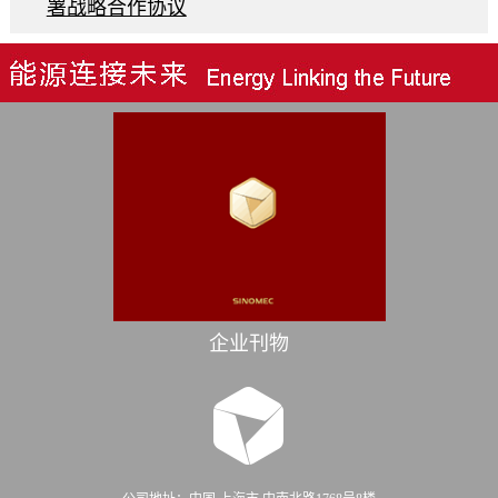
署战略合作协议
企业刊物