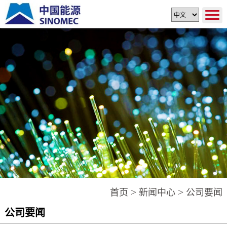
>
>
首页
新闻中心
公司要闻
公司要闻