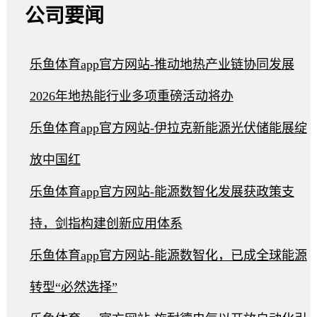
公司要闻
乐鱼体育app官方网站-推动地热产业链协同发展
2026年地热能行业多项重磅活动将办
乐鱼体育app官方网站-伊拉克新能源光伏储能展绽
放中国红
乐鱼体育app官方网站-能源数智化发展获政策支
持，剑指构建创新应用体系
乐鱼体育app官方网站-能源数智化，已成全球能源
转型“必然选择”