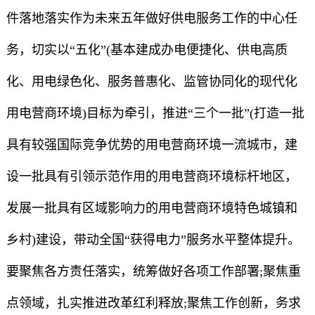
件落地落实作为未来五年做好供电服务工作的中心任
务，切实以“五化”(基本建成办电便捷化、供电高质
化、用电绿色化、服务普惠化、监管协同化的现代化
用电营商环境)目标为牵引，推进“三个一批”(打造一批
具有较强国际竞争优势的用电营商环境一流城市，建
设一批具有引领示范作用的用电营商环境标杆地区，
发展一批具有区域影响力的用电营商环境特色城镇和
乡村)建设，带动全国“获得电力”服务水平整体提升。
要聚焦各方责任落实，统筹做好各项工作部署;聚焦重
点领域，扎实推进改革红利释放;聚焦工作创新，务求