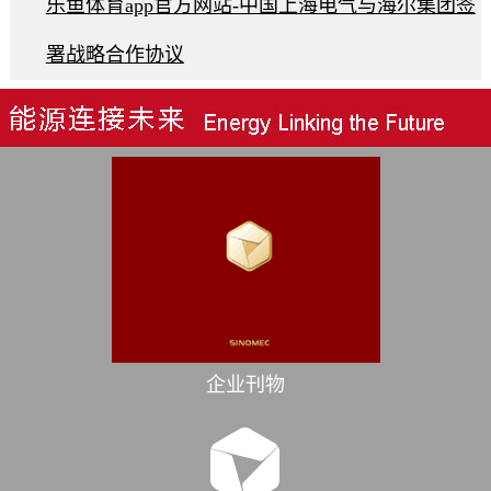
乐鱼体育app官方网站-中国上海电气与海尔集团签
署战略合作协议
企业刊物