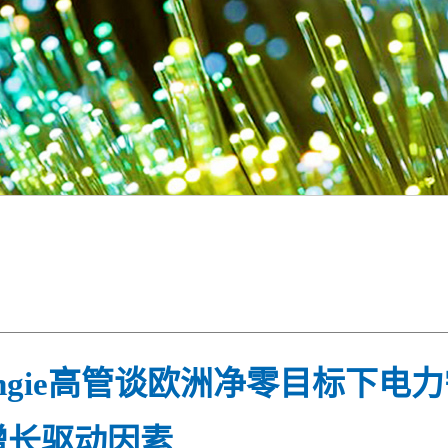
Engie高管谈欧洲净零目标下电
增长驱动因素