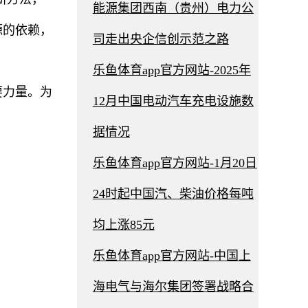
能源集团西南（贵州）电力公
源的依赖，
司走出央企信创示范之路
乐鱼体育app官方网站-2025年
要力量。为
12月中国电动汽车充电设施数
据情况
乐鱼体育app官方网站-1月20日
24时起中国汽、柴油价格每吨
均上涨85元
乐鱼体育app官方网站-中国上
海电气与海尔集团签署战略合