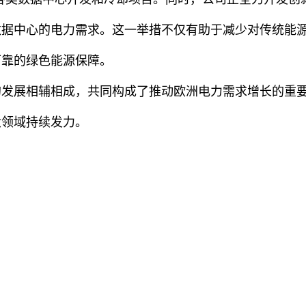
数据中心的电力需求。这一举措不仅有助于减少对传统能
可靠的绿色能源保障。
的发展相辅相成，共同构成了推动欧洲电力需求增长的重
大领域持续发力。