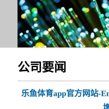
公司要闻
乐鱼体育app官方网站-