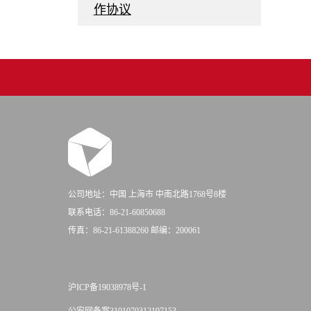
作协议
公司地址：中国 上海市 中南北路1768号8楼
联系电话：86-21-60850688
传真：86-21-61388260 邮编：200061
沪ICP备19038978号-1
公安网备案3101070312197153