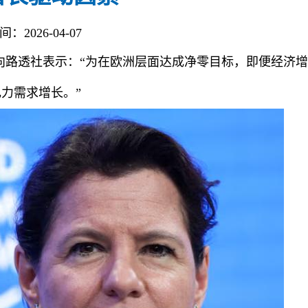
间：2026-04-07
戈向路透社表示：“为在欧洲层面达成净零目标，即便经济
力需求增长。”