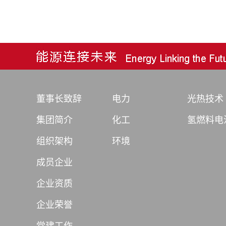
董事长致辞
电力
光热技术
集团简介
化工
氢燃料电
组织架构
环境
成员企业
企业资质
企业荣誉