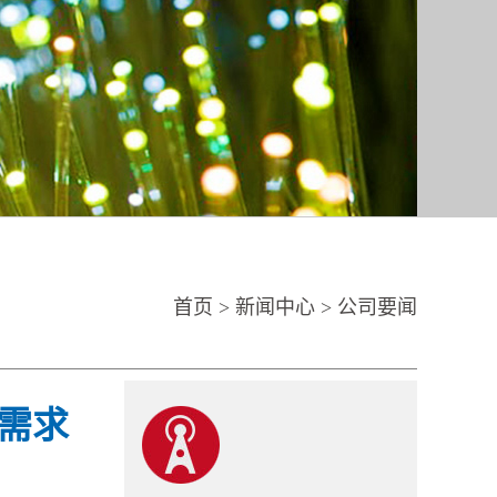
首页
>
新闻中心
>
公司要闻
力需求