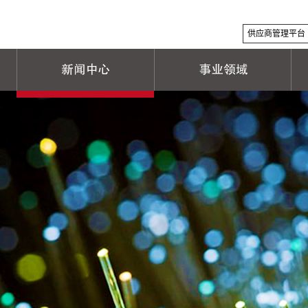
供应商管理平台