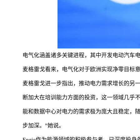
电气化涵盖诸多关键进程，其中开发电动汽车
麦格雷戈看来，电气化对于欧洲实现净零目标
麦格雷戈进一步指出，推动电力需求增长的另
断加大在培训能力方面的投资，这一领域几乎不
能和数据中心对电力的需求极为庞大且稳定，
步加深。”她说。
Engie作为能源领域的积极参与者，已深度投