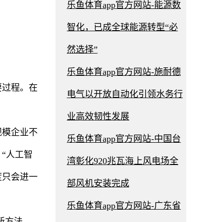
乐鱼体育app官方网站-能源数
智化，已成全球能源转型“必
然选择”
乐鱼体育app官方网站-施耐德
要过程。在
电气以开放自动化引领水务行
业高效韧性发展
规模企业不
乐鱼体育app官方网站-中国台
“人工智
湾彰化920兆瓦海上风电场全
度只会进一
部风机安装完成
乐鱼体育app官方网站-广东省
新方法，