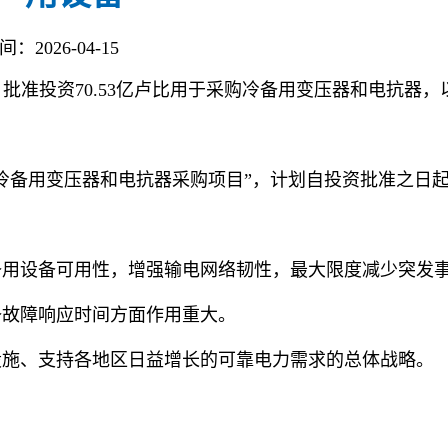
间：2026-04-15
议，批准投资70.53亿卢比用于采购冷备用变压器和电抗器
冷备用变压器和电抗器采购项目”，计划自投资批准之日起
备用设备可用性，增强输电网络韧性，最大限度减少突发
备故障响应时间方面作用重大。
设施、支持各地区日益增长的可靠电力需求的总体战略。