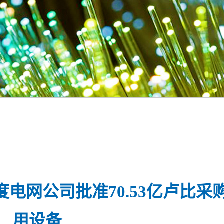
度电网公司批准70.53亿卢比采
用设备