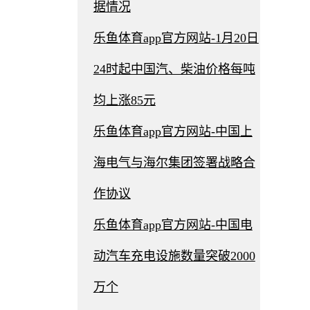
据情况
乐鱼体育app官方网站-1月20日
24时起中国汽、柴油价格每吨
均上涨85元
乐鱼体育app官方网站-中国上
海电气与海尔集团签署战略合
作协议
乐鱼体育app官方网站-中国电
动汽车充电设施数量突破2000
万个