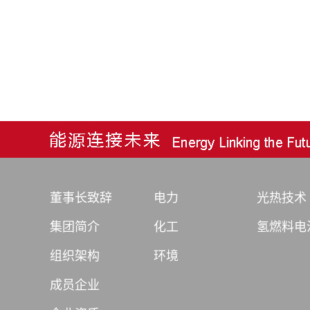
董事长致辞
电力
光热技术
集团简介
化工
氢燃料电
组织架构
环境
成员企业