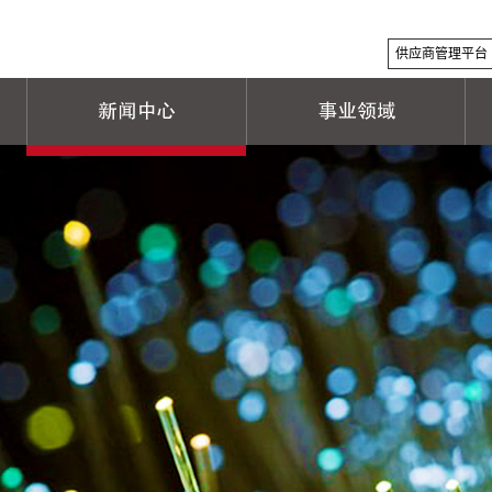
供应商管理平台