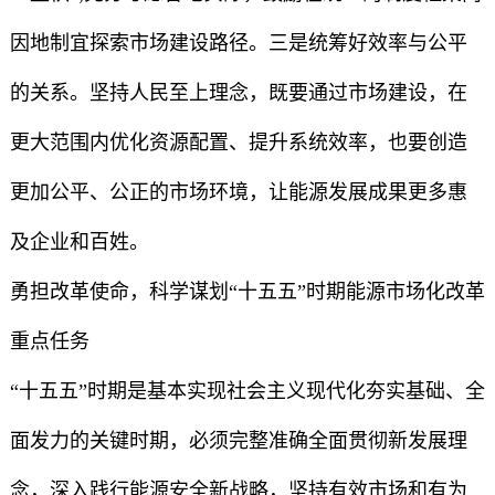
因地制宜探索市场建设路径。三是统筹好效率与公平
的关系。坚持人民至上理念，既要通过市场建设，在
更大范围内优化资源配置、提升系统效率，也要创造
更加公平、公正的市场环境，让能源发展成果更多惠
及企业和百姓。
勇担改革使命，科学谋划“十五五”时期能源市场化改革
重点任务
“十五五”时期是基本实现社会主义现代化夯实基础、全
面发力的关键时期，必须完整准确全面贯彻新发展理
念，深入践行能源安全新战略，坚持有效市场和有为