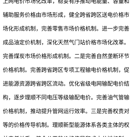
上网电价市场化改革，稳妥有序推动电能量、容量和
辅助服务价格由市场形成，健全跨省跨区送电价格市
场化形成机制，完善零售市场价格机制。进一步完善
成品油定价机制，深化天然气门站价格市场化改革。
完善煤炭市场价格形成机制。二是完善自然垄断环节
价格机制。完善跨省跨区专项工程输电价格机制，促
进能源资源跨省跨区流动。优化省级电网输配电价结
构，逐步理顺不同电压等级输配电价。完善油气管输
价格机制，推动提升管网运行效率。三是完善权责对
等的价格传导机制。理顺新型能源体系各类主体的权