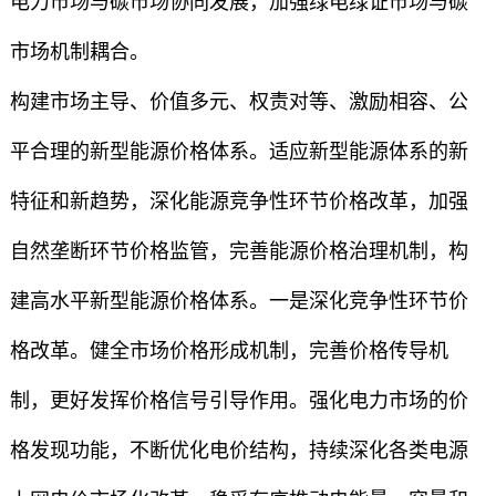
电力市场与碳市场协同发展，加强绿电绿证市场与碳
市场机制耦合。
构建市场主导、价值多元、权责对等、激励相容、公
平合理的新型能源价格体系。适应新型能源体系的新
特征和新趋势，深化能源竞争性环节价格改革，加强
自然垄断环节价格监管，完善能源价格治理机制，构
建高水平新型能源价格体系。一是深化竞争性环节价
格改革。健全市场价格形成机制，完善价格传导机
制，更好发挥价格信号引导作用。强化电力市场的价
格发现功能，不断优化电价结构，持续深化各类电源