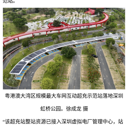
范站。
粤港澳大湾区规模最大车网互动超充示范站落地深圳
虹桥公园。徐成龙 摄
“该超充站整站资源已接入深圳虚拟电厂管理中心，站