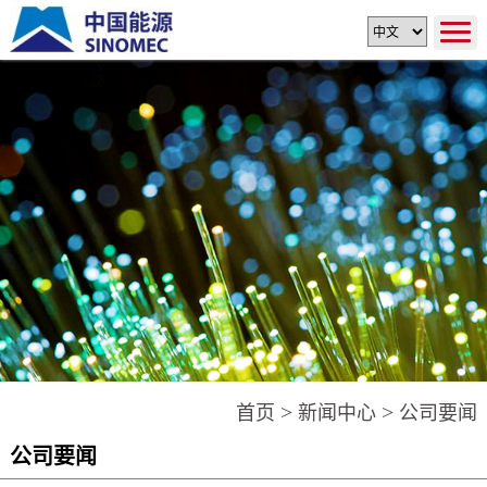
>
>
首页
新闻中心
公司要闻
公司要闻