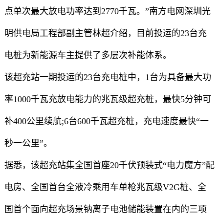
点单次最大放电功率达到2770千瓦。”南方电网深圳光
明供电局工程部副主管林超介绍，目前投运的23台充
电桩为新能源车主提供了多层次补能体系。
该超充站一期投运的23台充电桩中，1台为具备最大功
率1000千瓦充放电能力的兆瓦级超充桩，最快5分钟可
补400公里续航;6台600千瓦超充桩，充电速度最快“一
秒一公里”。
据悉，该超充站集全国首座20千伏预装式“电力魔方”配
电房、全国首台全液冷乘用车单枪兆瓦级V2G桩、全
国首个面向超充场景钠离子电池储能装置在内的三项