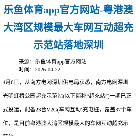
乐鱼体育app官方网站-粤港澳
大湾区规模最大车网互动超充
示范站落地深圳
来源：乐鱼体育app官方网站
时间：2026-04-22
4月8日，从南方电网深圳供电局获悉，南方电网深圳
光明虹桥公园超充示范站(以下简称“超充站”)一期已正
式投运，配备23台V2G(车网互动)充电桩，覆盖37个车
位，是目前粤港澳大湾区规模最大的车网互动超充示