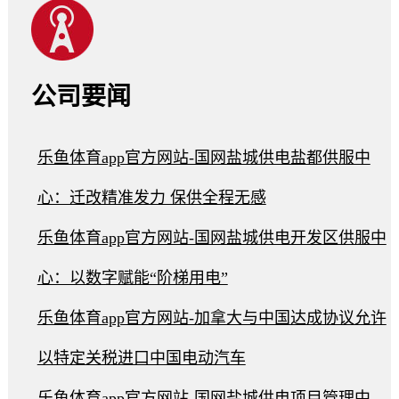
公司要闻
乐鱼体育app官方网站-国网盐城供电盐都供服中
心：迁改精准发力 保供全程无感
乐鱼体育app官方网站-国网盐城供电开发区供服中
心：以数字赋能“阶梯用电”
乐鱼体育app官方网站-加拿大与中国达成协议允许
以特定关税进口中国电动汽车
乐鱼体育app官方网站-国网盐城供电项目管理中