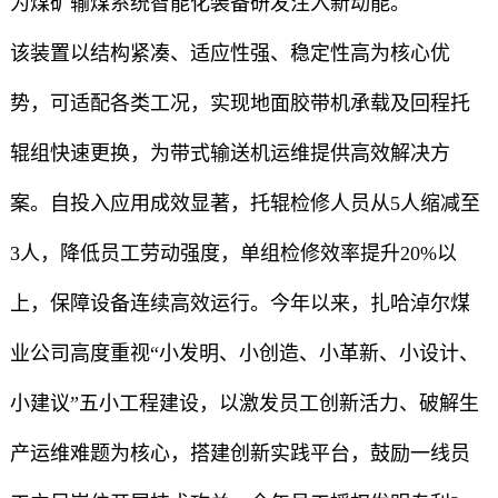
为煤矿输煤系统智能化装备研发注入新动能。
该装置以结构紧凑、适应性强、稳定性高为核心优
势，可适配各类工况，实现地面胶带机承载及回程托
辊组快速更换，为带式输送机运维提供高效解决方
案。自投入应用成效显著，托辊检修人员从5人缩减至
3人，降低员工劳动强度，单组检修效率提升20%以
上，保障设备连续高效运行。今年以来，扎哈淖尔煤
业公司高度重视“小发明、小创造、小革新、小设计、
小建议”五小工程建设，以激发员工创新活力、破解生
产运维难题为核心，搭建创新实践平台，鼓励一线员