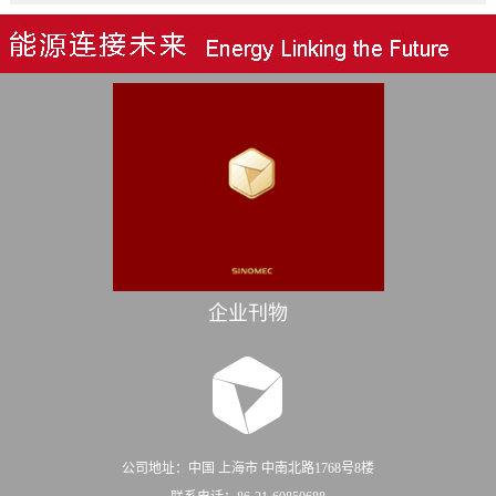
企业刊物
公司地址：中国 上海市 中南北路1768号8楼