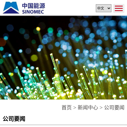
>
>
首页
新闻中心
公司要闻
公司要闻