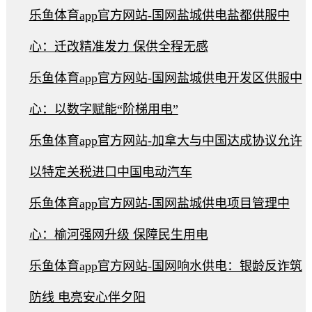
乐鱼体育app官方网站-国网盐城供电盐都供服中
心：迁改精准发力 保供全程无感
乐鱼体育app官方网站-国网盐城供电开发区供服中
心：以数字赋能“阶梯用电”
乐鱼体育app官方网站-加拿大与中国达成协议允许
以特定关税进口中国电动汽车
乐鱼体育app官方网站-国网盐城供电项目管理中
心：榆河强网升级 保障民生用电
乐鱼体育app官方网站-国网响水供电：银龄反诈筑
防线 电亮安心伴夕阳