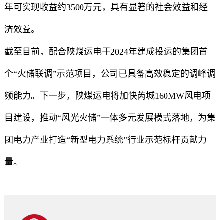
年可实现收益约3500万元，具有显著的社会效益和经
济效益。
截至目前，配合陕煤运电于2024年建成投运的集团首
个“火储联调”示范项目，公司已具备高效稳定的调峰调
频能力。下一步，陕煤运电将加快芮城160MW风电项
目建设，推动“风光火储”一体多元发展模式落地，为集
团电力产业打造“新型电力系统”行业示范标杆贡献力
量。