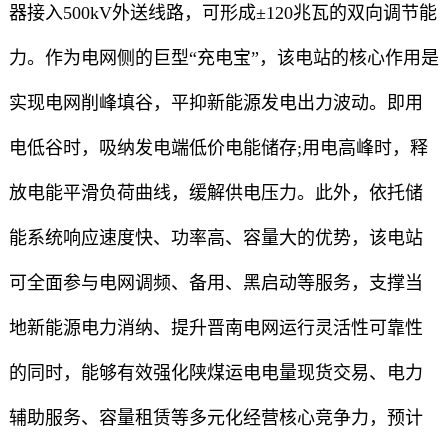
器接入500kV外送线路，可形成±120兆瓦的双向调节能
力。作为电网侧的巨型“充电宝”，该电站的核心作用是
实现电网削峰填谷，平抑新能源发电出力波动。即用
电低谷时，吸纳发电端低价电能储存;用电高峰时，释
放电能平滑负荷曲线，缓解供电压力。此外，依托储
能系统响应速度快、功率高、容量大的优势，该电站
可全面参与电网调频、备用、黑启动等服务，支撑当
地新能源电力消纳、提升晋南电网运行灵活性可靠性
的同时，能够有效强化陕煤运电电量现货交易、电力
辅助服务、容量租赁等多元化经营核心竞争力，预计