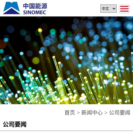
>
>
首页
新闻中心
公司要闻
公司要闻