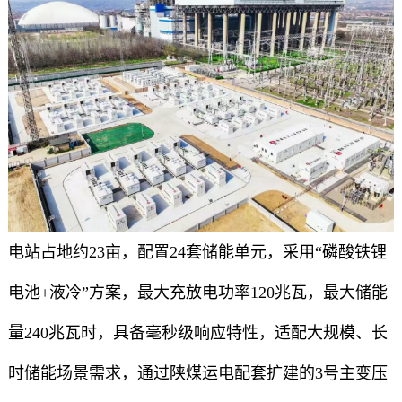
电站占地约23亩，配置24套储能单元，采用“磷酸铁锂
电池+液冷”方案，最大充放电功率120兆瓦，最大储能
量240兆瓦时，具备毫秒级响应特性，适配大规模、长
时储能场景需求，通过陕煤运电配套扩建的3号主变压