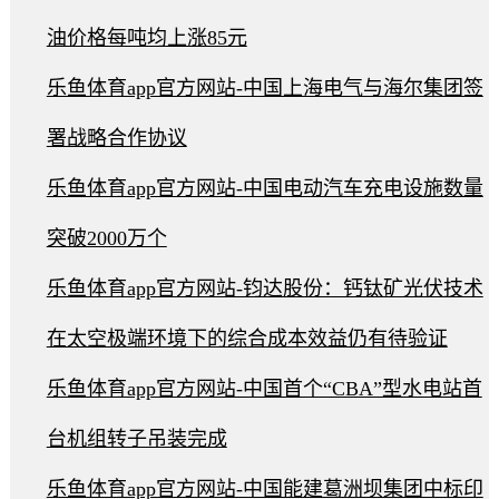
油价格每吨均上涨85元
乐鱼体育app官方网站-中国上海电气与海尔集团签
署战略合作协议
乐鱼体育app官方网站-中国电动汽车充电设施数量
突破2000万个
乐鱼体育app官方网站-钧达股份：钙钛矿光伏技术
在太空极端环境下的综合成本效益仍有待验证
乐鱼体育app官方网站-中国首个“CBA”型水电站首
台机组转子吊装完成
乐鱼体育app官方网站-中国能建葛洲坝集团中标印