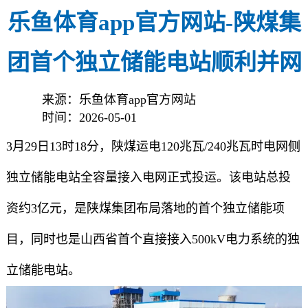
乐鱼体育app官方网站-陕煤集
团首个独立储能电站顺利并网
来源：乐鱼体育app官方网站
时间：2026-05-01
3月29日13时18分，陕煤运电120兆瓦/240兆瓦时电网侧
独立储能电站全容量接入电网正式投运。该电站总投
资约3亿元，是陕煤集团布局落地的首个独立储能项
目，同时也是山西省首个直接接入500kV电力系统的独
立储能电站。