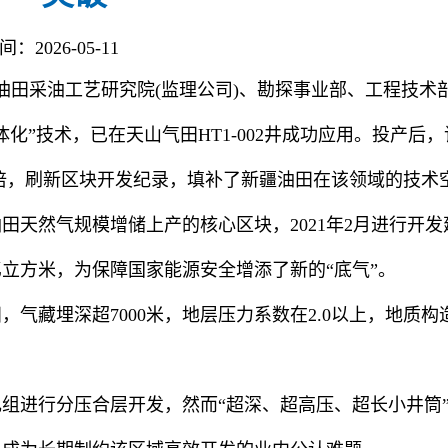
间：2026-05-11
油田采油工艺研究院(监理公司)、勘探事业部、工程技术
化”技术，已在天山气田HT1-002井成功应用。投产后
6倍，刷新区块开发纪录，填补了新疆油田在该领域的技术
田天然气规模增储上产的核心区块，2021年2月进行开发
亿立方米，为保障国家能源安全增添了新的“底气”。
气藏埋深超7000米，地层压力系数在2.0以上，地质构
组进行分压合层开发，然而“超深、超高压、超长小井筒