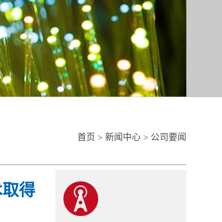
首页
>
新闻中心
>
公司要闻
术取得