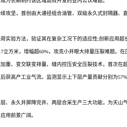
，成为长期制约该区域高效开发的业内公认难题。
持续攻坚，首创由大通径组合油管、双级永久式封隔器、
。
荷实验方法，验证其在复杂工况下的适应性;创新应用超
3.7立方米，增幅超60%，攻克小井眼大排量压裂难题。在
程加重、变交联变排量、缝内控压安全压裂技术，首次在
后获高产工业气流。监测显示上下层产量贡献分别为57%
两层、永久井屏障完井、两层合采生产三大功能，为天山
，应用前景广阔。