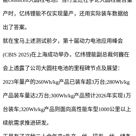
能Omnicell大圆柱电池。当行业还在争论大圆柱能否量
产时，亿纬锂能不仅实现量产，还用实际装车数据给
出了答案。
就在宝马上述测试前夕，第十届动力电池应用峰会
(CBIS 2025)在上海成功举办，亿纬锂能副总裁何巍在
会上透露了公司大圆柱电池的里程碑节点及展望：
2023年量产的260Wh/kg产品已装车超3万台;280Wh/kg
产品装车量达2万台;300Wh/kg产品预计2026年实现1万
台装车;320Wh/kg产品则面向高性能车型1000公里以上
续航需求推进研发。