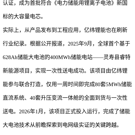
认证，成为首批符合《电力储能用锂离子电池》新国
标的大容量电芯。
实际上，从产品发布到工程应用，亿纬锂能也在刷新
行业纪录。根据公开报道，2025年9月，全球首个基于
628Ah储能大电池的400MWh储能电站——灵寿县睿特
新能源项目，实现一次性送电成功。该项目由亿纬锂
能参与联合打造，仅用一周时间即完成80套5MWh储能
直流系统、40套升压变流一体舱的全面到货与一次性
送电。2026年1月，该项目正式投入运行，完成了储能
大电池技术从前瞻探索到电网级实证的关键跨越。