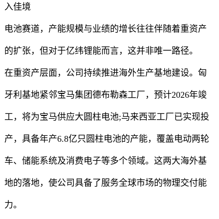
入佳境
电池赛道，产能规模与业绩的增长往往伴随着重资产
的扩张，但对于亿纬锂能而言，这并非唯一路径。
在重资产层面，公司持续推进海外生产基地建设。匈
牙利基地紧邻宝马集团德布勒森工厂，预计2026年竣
工，将为宝马供应大圆柱电池;马来西亚工厂已实现投
产，具备年产6.8亿只圆柱电池的产能，覆盖电动两轮
车、储能系统及消费电子等多个领域。这两大海外基
地的落地，使公司具备了服务全球市场的物理交付能
力。