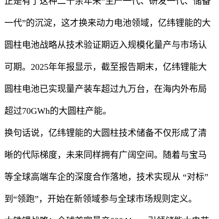
正是有了这种二十余年来“生产一代、研发一代、储备
一代”的沉淀，这才换来动力电池领域，亿纬锂能的大
圆柱电池战略从技术验证期迈入规模化量产与市场认
可期。2025年年报显示，截至报告期末，亿纬锂能大
圆柱电池已实现量产装车超过九万台，在海内外布局
超过70GWh的大圆柱产能。
换句话说，亿纬锂能的大圆柱技术储备不仅形成了清
晰的代际梯度，未来同样拥有广阔空间。随着与宝马
等全球高端车企的深度合作落地，技术实现从 “对标”
到“领跑”，开始在新领域参与全球市场规则定义。