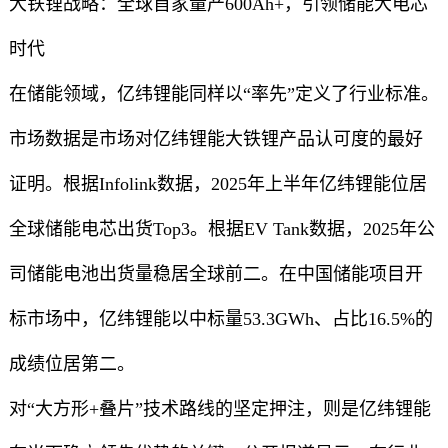
大铁锂战略：全球首家量产600Ah+，引领储能大电芯
时代
在储能领域，亿纬锂能同样以“率先”定义了行业标准。
市场数据是市场对亿纬锂能大铁锂产品认可度的最好
证明。根据Infolink数据，2025年上半年亿纬锂能位居
全球储能电芯出货Top3。根据EV Tank数据，2025年公
司储能电池出货量稳居全球前二。在中国储能项目开
标市场中，亿纬锂能以中标量53.3GWh、占比16.5%的
成绩位居第二。
对“大方形+叠片”技术路线的坚定押注，则是亿纬锂能