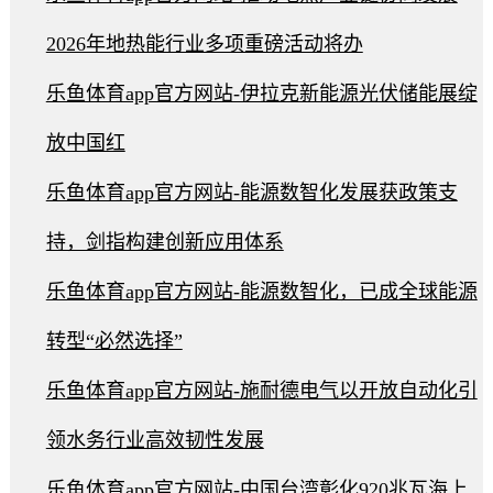
2026年地热能行业多项重磅活动将办
乐鱼体育app官方网站-伊拉克新能源光伏储能展绽
放中国红
乐鱼体育app官方网站-能源数智化发展获政策支
持，剑指构建创新应用体系
乐鱼体育app官方网站-能源数智化，已成全球能源
转型“必然选择”
乐鱼体育app官方网站-施耐德电气以开放自动化引
领水务行业高效韧性发展
乐鱼体育app官方网站-中国台湾彰化920兆瓦海上