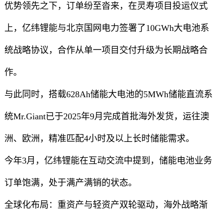
优势领先之下，订单纷至沓来，在灵寿项目投运仪式
上，亿纬锂能与北京国网电力签署了10GWh大电池系
统战略协议，合作从单一项目交付升级为长期战略合
作。
与此同时，搭载628Ah储能大电池的5MWh储能直流系
统Mr.Giant已于2025年9月完成首批海外发货，运往澳
洲、欧洲，精准匹配4小时及以上长时储能需求。
今年3月，亿纬锂能在互动交流中提到，储能电池业务
订单饱满，处于满产满销的状态。
全球化布局：重资产与轻资产双轮驱动，海外战略渐