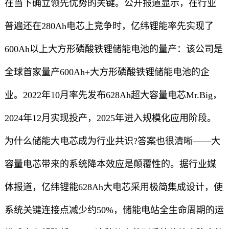
在当下确立领先优势的关键。公开报道显示，在行业
普遍还在280Ah电芯上竞争时，亿纬锂能率先实现了
600Ah以上大方形磷酸铁锂储能电池的量产：该公司是
全球首家量产600Ah+大方形磷酸铁锂储能电池的企
业。2022年10月率先发布628Ah超大容量电芯Mr.Big，
2024年12月实现投产，2025年进入规模化应用阶段。
为什么储能大电芯成为行业共识?答案也很清晰——大
容量电芯带来的系统降本效应是颠覆性的。据行业媒
体报道，亿纬锂能628Ah大电芯采用极简集成设计，使
系统关键连接点减少约50%，储能电站全生命周期的运