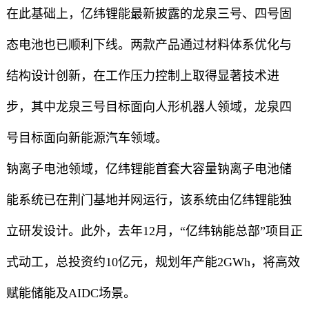
在此基础上，亿纬锂能最新披露的龙泉三号、四号固
态电池也已顺利下线。两款产品通过材料体系优化与
结构设计创新，在工作压力控制上取得显著技术进
步，其中龙泉三号目标面向人形机器人领域，龙泉四
号目标面向新能源汽车领域。
钠离子电池领域，亿纬锂能首套大容量钠离子电池储
能系统已在荆门基地并网运行，该系统由亿纬锂能独
立研发设计。此外，去年12月，“亿纬钠能总部”项目正
式动工，总投资约10亿元，规划年产能2GWh，将高效
赋能储能及AIDC场景。