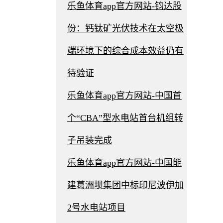
乐鱼体育app官方网站-钧达股
份：钙钛矿光伏技术在太空极
端环境下的综合成本效益仍有
待验证
乐鱼体育app官方网站-中国首
个“CBA”型水电站首台机组转
子吊装完成
乐鱼体育app官方网站-中国能
建葛洲坝集团中标印尼波伊加
2号水电站项目