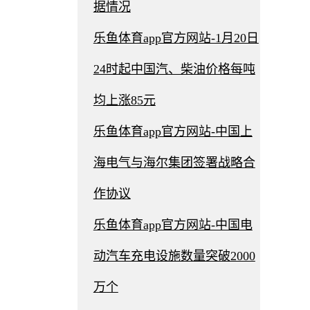
据情况
乐鱼体育app官方网站-1月20日
24时起中国汽、柴油价格每吨
均上涨85元
乐鱼体育app官方网站-中国上
海电气与海尔集团签署战略合
作协议
乐鱼体育app官方网站-中国电
动汽车充电设施数量突破2000
万个