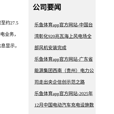
公司要闻
约27.5
乐鱼体育app官方网站-中国台
供电业务，
湾彰化920兆瓦海上风电场全
信息显示，
部风机安装完成
乐鱼体育app官方网站-广东省
能源集团西南（贵州）电力公
司走出央企信创示范之路
乐鱼体育app官方网站-2025年
12月中国电动汽车充电设施数