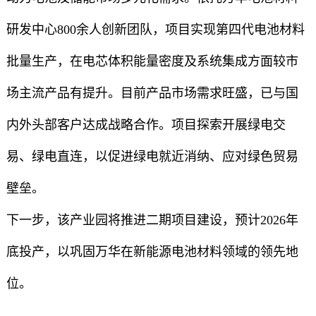
研发中心800余人创新团队，项目实现第四代电池材料
批量生产，在电芯体积能量密度及系统集成方面较市
场主流产品有提升。目前产品市场需求旺盛，已与国
内外头部客户达成战略合作。项目探索开展绿电交
易、绿电直连，以促进绿电就近消纳、应对绿色贸易
壁垒。
下一步，该产业园将推进二期项目建设，预计2026年
底投产，以巩固万华在新能源电池材料领域的领先地
位。