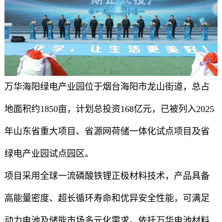
万华海阳绿电产业园位于烟台海阳市龙山街道，总占
地面积约1850亩，计划总投资168亿元，已被列入2025
年山东省重大项目、省源网荷储一体化试点项目及省
绿电产业园试点园区。
项目采用全球一流磷酸铁锂正极材料技术，产品具备
高能量密度、超长循环寿命和优异安全性能，可满足
动力电池及储能市场多元化需求。依托万华电池材料