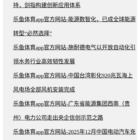
持，剑指构建创新应用体系
乐鱼体育app官方网站-能源数智化，已成全球能源
转型“必然选择”
乐鱼体育app官方网站-施耐德电气以开放自动化引
领水务行业高效韧性发展
乐鱼体育app官方网站-中国台湾彰化920兆瓦海上
风电场全部风机安装完成
乐鱼体育app官方网站-广东省能源集团西南（贵
州）电力公司走出央企信创示范之路
乐鱼体育app官方网站-2025年12月中国电动汽车充