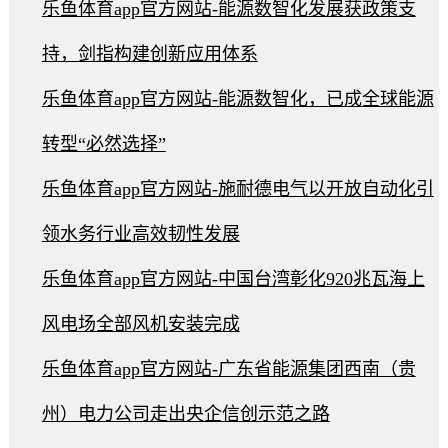
乐鱼体育app官方网站-能源数智化发展获政策支
持，剑指构建创新应用体系
乐鱼体育app官方网站-能源数智化，已成全球能源
转型“必然选择”
乐鱼体育app官方网站-施耐德电气以开放自动化引
领水务行业高效韧性发展
乐鱼体育app官方网站-中国台湾彰化920兆瓦海上
风电场全部风机安装完成
乐鱼体育app官方网站-广东省能源集团西南（贵
州）电力公司走出央企信创示范之路