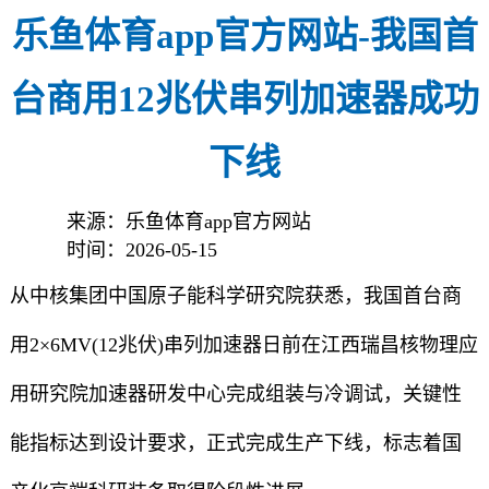
乐鱼体育app官方网站-我国首
台商用12兆伏串列加速器成功
下线
来源：乐鱼体育app官方网站
时间：2026-05-15
从中核集团中国原子能科学研究院获悉，我国首台商
用2×6MV(12兆伏)串列加速器日前在江西瑞昌核物理应
用研究院加速器研发中心完成组装与冷调试，关键性
能指标达到设计要求，正式完成生产下线，标志着国