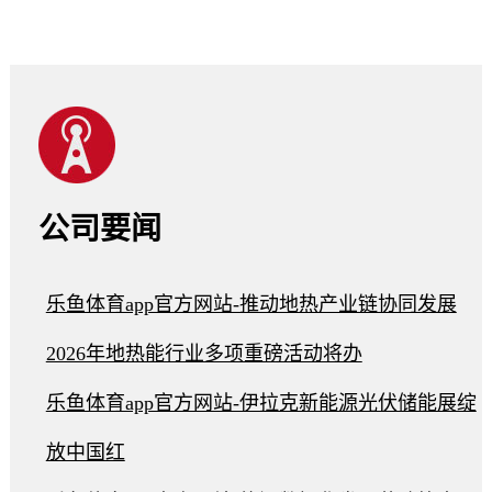
公司要闻
乐鱼体育app官方网站-推动地热产业链协同发展
2026年地热能行业多项重磅活动将办
乐鱼体育app官方网站-伊拉克新能源光伏储能展绽
放中国红