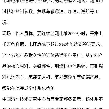
电池电堆正在进行2000小时的动态循环测试。测试通
过精准控制参数，复现车辆怠速、加速、巡航等工
况。
现场工作人员称，要连续监测电堆2000小时，采集上
千万条数据，电压衰减不超过3%才能达到验证要求。
这个氢能产品耐久性验证体系适用范围广，从氢能产
品的核心材料、关键部件，到燃料电池系统，再到燃
料电池汽车、氢能无人机、氢能两轮车等终端产品，
都能在此完成全体系化检测。
中国汽车技术研究中心首席专家郝冬表示，该体系不