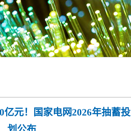
10亿元！国家电网2026年抽蓄
划公布