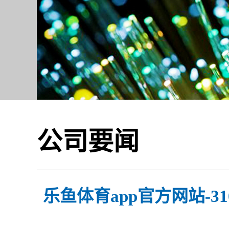
公司要闻
乐鱼体育app官方网站-3