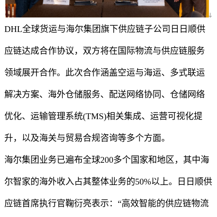
DHL全球货运与海尔集团旗下供应链子公司日日顺供
应链达成合作协议，双方将在国际物流与供应链服务
领域展开合作。此次合作涵盖空运与海运、多式联运
解决方案、海外仓储服务、配送网络协同、仓储网络
优化、运输管理系统(TMS)相关集成、运营可视化提
升，以及海关与贸易合规咨询等多个方面。
海尔集团业务已遍布全球200多个国家和地区，其中海
尔智家的海外收入占其整体业务的50%以上。日日顺供
应链首席执行官鞠衍亮表示：“高效智能的供应链物流