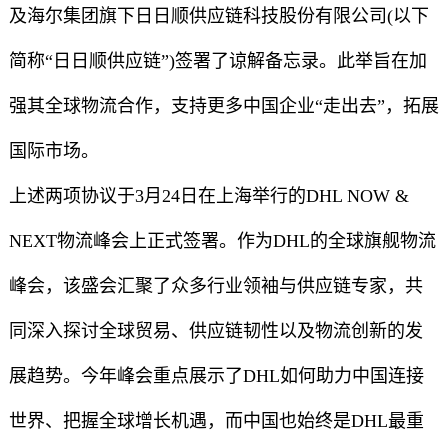
及海尔集团旗下日日顺供应链科技股份有限公司(以下
简称“日日顺供应链”)签署了谅解备忘录。此举旨在加
强其全球物流合作，支持更多中国企业“走出去”，拓展
国际市场。
上述两项协议于3月24日在上海举行的DHL NOW &
NEXT物流峰会上正式签署。作为DHL的全球旗舰物流
峰会，该盛会汇聚了众多行业领袖与供应链专家，共
同深入探讨全球贸易、供应链韧性以及物流创新的发
展趋势。今年峰会重点展示了DHL如何助力中国连接
世界、把握全球增长机遇，而中国也始终是DHL最重