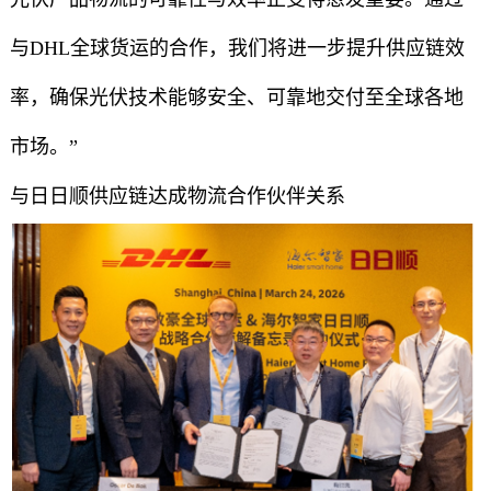
与DHL全球货运的合作，我们将进一步提升供应链效
率，确保光伏技术能够安全、可靠地交付至全球各地
市场。”
与日日顺供应链达成物流合作伙伴关系