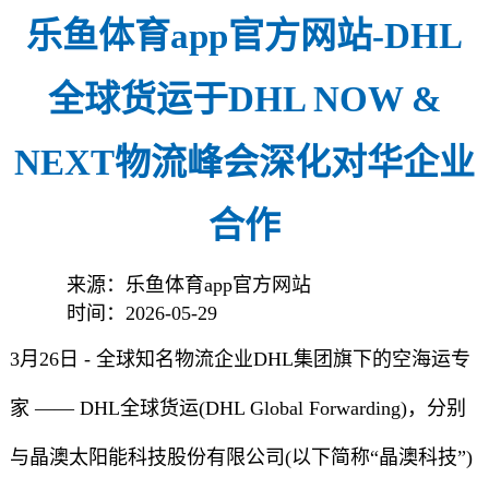
乐鱼体育app官方网站-DHL
全球货运于DHL NOW &
NEXT物流峰会深化对华企业
合作
来源：乐鱼体育app官方网站
时间：2026-05-29
3月26日 - 全球知名物流企业DHL集团旗下的空海运专
家 —— DHL全球货运(DHL Global Forwarding)，分别
与晶澳太阳能科技股份有限公司(以下简称“晶澳科技”)