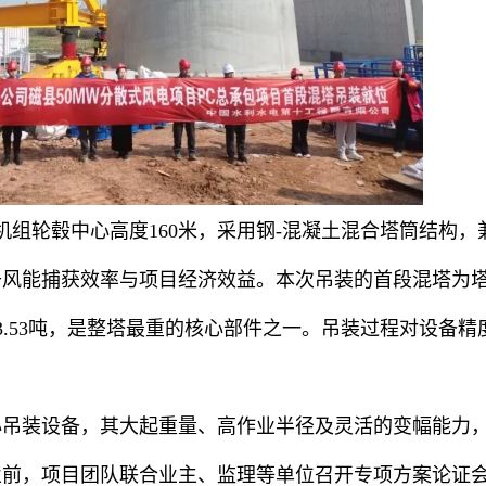
机组轮毂中心高度160米，采用钢-混凝土混合塔筒结构，
升风能捕获效率与项目经济效益。本次吊装的首段混塔为
量73.53吨，是整塔最重的核心部件之一。吊装过程对设备
心吊装设备，其大起重量、高作业半径及灵活的变幅能力
业前，项目团队联合业主、监理等单位召开专项方案论证