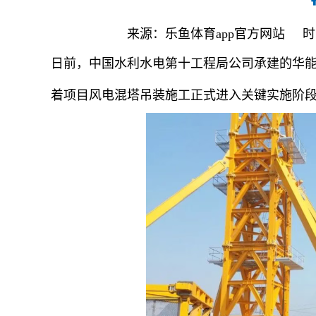
来源：乐鱼体育app官方网站
时
日前，中国水利水电第十工程局公司承建的华能
着项目风电混塔吊装施工正式进入关键实施阶