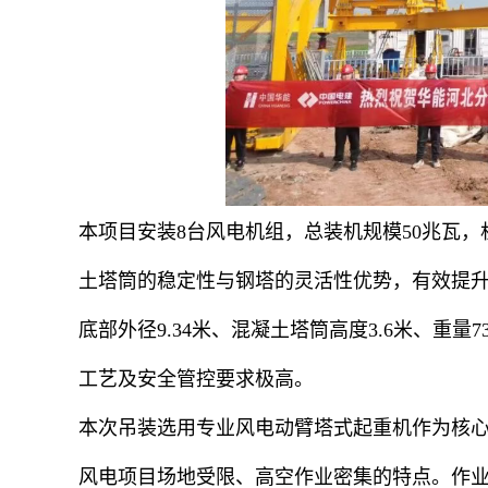
本项目安装8台风电机组，总装机规模50兆瓦，
土塔筒的稳定性与钢塔的灵活性优势，有效提
底部外径9.34米、混凝土塔筒高度3.6米、重
工艺及安全管控要求极高。
本次吊装选用专业风电动臂塔式起重机作为核
风电项目场地受限、高空作业密集的特点。作