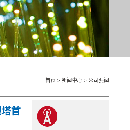
首页
>
新闻中心
>
公司要闻
混塔首