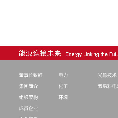
董事长致辞
电力
光热技术
集团简介
化工
氢燃料电
组织架构
环境
成员企业