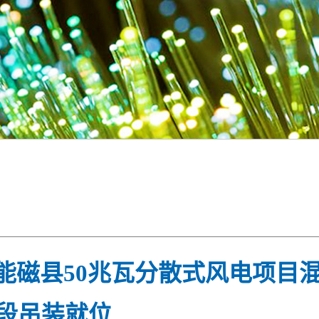
华能磁县50兆瓦分散式风电项目
段吊装就位