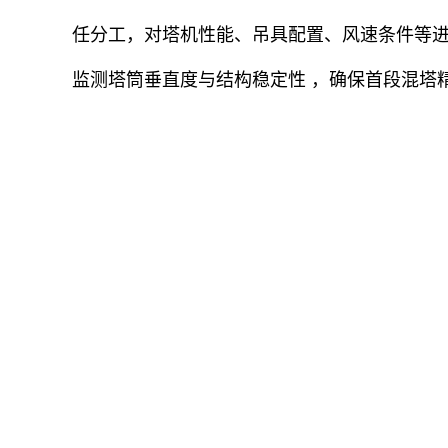
任分工，对塔机性能、吊具配置、风速条件等进
监测塔筒垂直度与结构稳定性 ，确保首段混塔