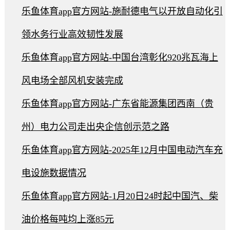
乐鱼体育app官方网站-施耐德电气以开放自动化引
领水务行业高效韧性发展
乐鱼体育app官方网站-中国台湾彰化920兆瓦海上
风电场全部风机安装完成
乐鱼体育app官方网站-广东省能源集团西南（贵
州）电力公司走出央企信创示范之路
乐鱼体育app官方网站-2025年12月中国电动汽车充
电设施数据情况
乐鱼体育app官方网站-1月20日24时起中国汽、柴
油价格每吨均上涨85元