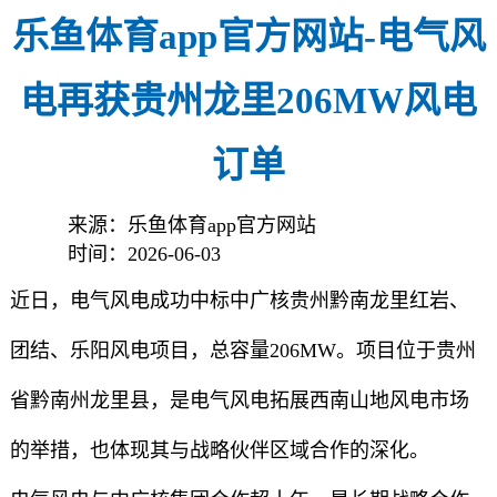
乐鱼体育app官方网站-电气风
电再获贵州龙里206MW风电
订单
来源：乐鱼体育app官方网站
时间：2026-06-03
近日，电气风电成功中标中广核贵州黔南龙里红岩、
团结、乐阳风电项目，总容量206MW。项目位于贵州
省黔南州龙里县，是电气风电拓展西南山地风电市场
的举措，也体现其与战略伙伴区域合作的深化。