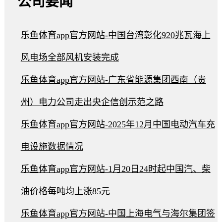
公司要闻
乐鱼体育app官方网站-中国台湾彰化920兆瓦海上
风电场全部风机安装完成
乐鱼体育app官方网站-广东省能源集团西南（贵
州）电力公司走出央企信创示范之路
乐鱼体育app官方网站-2025年12月中国电动汽车充
电设施数据情况
乐鱼体育app官方网站-1月20日24时起中国汽、柴
油价格每吨均上涨85元
乐鱼体育app官方网站-中国上海电气与海尔集团签