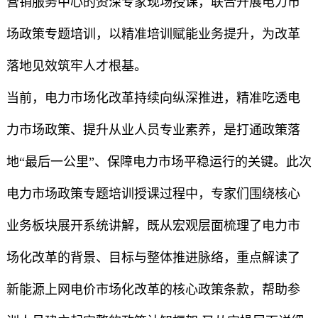
营销服务中心的资深专家现场授课，联合开展电力市
场政策专题培训，以精准培训赋能业务提升，为改革
落地见效筑牢人才根基。
当前，电力市场化改革持续向纵深推进，精准吃透电
力市场政策、提升从业人员专业素养，是打通政策落
地“最后一公里”、保障电力市场平稳运行的关键。此次
电力市场政策专题培训授课过程中，专家们围绕核心
业务板块展开系统讲解，既从宏观层面梳理了电力市
场化改革的背景、目标与整体推进脉络，重点解读了
新能源上网电价市场化改革的核心政策条款，帮助参