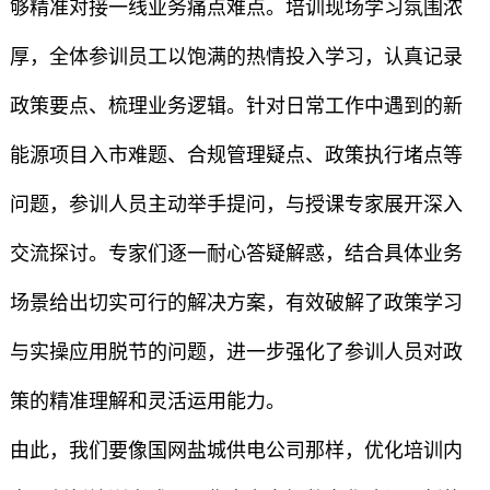
够精准对接一线业务痛点难点。培训现场学习氛围浓
厚，全体参训员工以饱满的热情投入学习，认真记录
政策要点、梳理业务逻辑。针对日常工作中遇到的新
能源项目入市难题、合规管理疑点、政策执行堵点等
问题，参训人员主动举手提问，与授课专家展开深入
交流探讨。专家们逐一耐心答疑解惑，结合具体业务
场景给出切实可行的解决方案，有效破解了政策学习
与实操应用脱节的问题，进一步强化了参训人员对政
策的精准理解和灵活运用能力。
由此，我们要像国网盐城供电公司那样，优化培训内