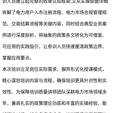
训人员建立起完整的政策认知框架;又从实操层面详细
拆解了电力用户入市注册流程、电力市场合规管理规
范、交易结算流程等关键内容，同时结合典型业务案
例进行深度剖析，将抽象的政策条文转化为可借鉴、
可应用的实践指引，让参训人员快速厘清政策边界、
掌握应用要点。
本次培训立足岗位实际需求，摒弃形式化授课模式，
精心谋划培训内容与流程，确保培训更具针对性和实
效性。为保障培训质量讲师团队深耕电力市场领域多
年，兼具扎实的政策理论功底和丰富的实操经验，能