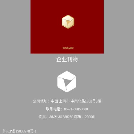
企业刊物
公司地址：中国 上海市 中南北路1768号8楼
联系电话：86-21-60850688
传真：86-21-61388260 邮编：200061
沪ICP备19038978号-1