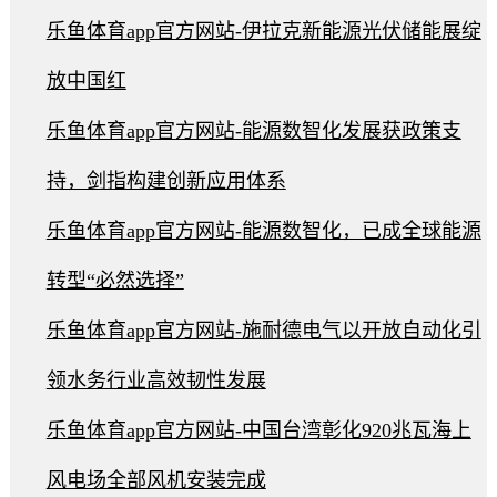
乐鱼体育app官方网站-伊拉克新能源光伏储能展绽
放中国红
乐鱼体育app官方网站-能源数智化发展获政策支
持，剑指构建创新应用体系
乐鱼体育app官方网站-能源数智化，已成全球能源
转型“必然选择”
乐鱼体育app官方网站-施耐德电气以开放自动化引
领水务行业高效韧性发展
乐鱼体育app官方网站-中国台湾彰化920兆瓦海上
风电场全部风机安装完成