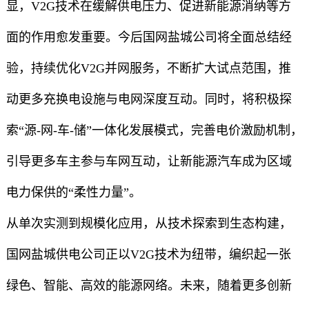
显，V2G技术在缓解供电压力、促进新能源消纳等方
面的作用愈发重要。今后国网盐城公司将全面总结经
验，持续优化V2G并网服务，不断扩大试点范围，推
动更多充换电设施与电网深度互动。同时，将积极探
索“源-网-车-储”一体化发展模式，完善电价激励机制，
引导更多车主参与车网互动，让新能源汽车成为区域
电力保供的“柔性力量”。
从单次实测到规模化应用，从技术探索到生态构建，
国网盐城供电公司正以V2G技术为纽带，编织起一张
绿色、智能、高效的能源网络。未来，随着更多创新