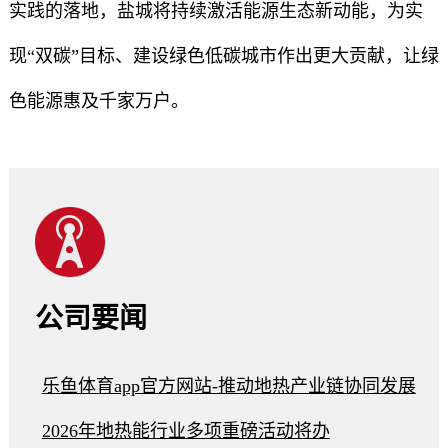
实践的落地，盐城将持续激活能源生态新动能，为实
现“双碳”目标、建设绿色低碳城市作出更大贡献，让绿
色能源惠及千家万户。
公司要闻
乐鱼体育app官方网站-推动地热产业链协同发展
2026年地热能行业多项重磅活动将办