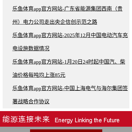
乐鱼体育app官方网站-广东省能源集团西南（贵
州）电力公司走出央企信创示范之路
乐鱼体育app官方网站-2025年12月中国电动汽车充
电设施数据情况
乐鱼体育app官方网站-1月20日24时起中国汽、柴
油价格每吨均上涨85元
乐鱼体育app官方网站-中国上海电气与海尔集团签
署战略合作协议