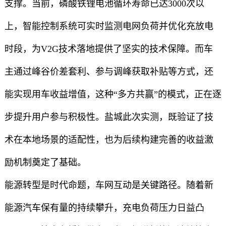
支撑。当前，磷酸铁锂电池循环寿命已达3000次以
上，智能控制系统可实时监测电网负荷并优化充放电
时段，为V2G技术落地提供了坚实的技术保障。而车
主通过峰谷价差套利、参与调峰获取补贴等方式，还
能实现用车收益增值，这种“多方共赢”的模式，正在逐
步提升用户参与积极性。盐城此次实测，既验证了技
术在本地场景的适配性，也为后续构建完善的收益激
励机制奠定了基础。
能源转型是时代命题，车网互动是关键路径。随着新
能源汽车保有量的持续攀升，充电负荷压力日益凸