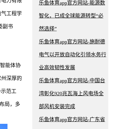
省电力有限
乐鱼体育app官方网站-能源数
电气工程学
智化，已成全球能源转型“必
委副书
然选择”
乐鱼体育app官方网站-施耐德
电气以开放自动化引领水务行
与智能体协
业高效韧性发展
常州深厚的
乐鱼体育app官方网站-中国台
导示范工
湾彰化920兆瓦海上风电场全
布局，多
部风机安装完成
乐鱼体育app官方网站-广东省