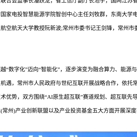
业联合会监事长潘跃龙，省工信厅副厅长池宇，国网江苏
学国家电投智慧能源学院智创中心主任刘牧群，东南大学
航空航天大学教授阮新波;常州市委书记王剑锋，常州市
越“数字化”迈向“智能化”，逐步演变为融合算力、能源
史机遇，常州市人民政府与世纪互联开展战略合作，依托
术优势，双方围绕“AI原生超互联”赛道规划、超互联先
(常州)产业创新联盟以及产业投资基金五大方面开展深度