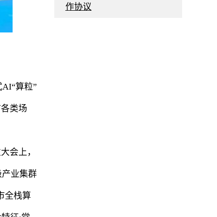
作协议
I“算粒”
市各类场
次大会上，
级产业集群
市全栈算