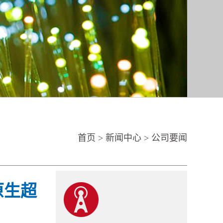
首页
>
新闻中心
>
公司要闻
原生超