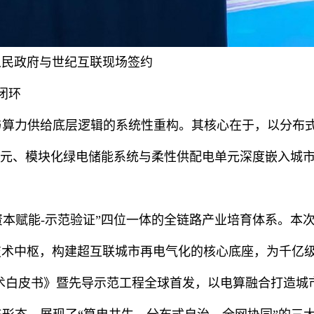
人民政府与世纪互联现场签约
闭环
算力供给底层逻辑的系统性重构。其核心在于，以分布式A
单元、模块化绿电储能系统与柔性供配电单元深度嵌入城
资本赋能-示范验证”四位一体的全链路产业培育体系。本
技术中枢，构建超互联城市再电气化的核心底座，为千亿
技术白皮书》暨先导示范工程全球首发，以电算融合打造城