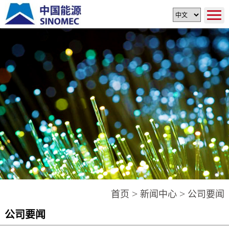
>
>
首页
新闻中心
公司要闻
公司要闻