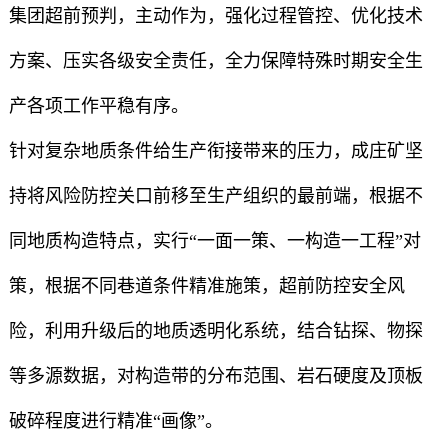
集团超前预判，主动作为，强化过程管控、优化技术
方案、压实各级安全责任，全力保障特殊时期安全生
产各项工作平稳有序。
针对复杂地质条件给生产衔接带来的压力，成庄矿坚
持将风险防控关口前移至生产组织的最前端，根据不
同地质构造特点，实行“一面一策、一构造一工程”对
策，根据不同巷道条件精准施策，超前防控安全风
险，利用升级后的地质透明化系统，结合钻探、物探
等多源数据，对构造带的分布范围、岩石硬度及顶板
破碎程度进行精准“画像”。