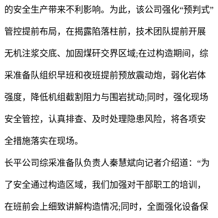
的安全生产带来不利影响。为此，该公司强化“预判式”
管控提前布局，在揭露陷落柱前，技术团队提前开展
无机注浆交底、加固煤矸交界区域;在过构造期间，综
采准备队组织早班和夜班提前预放震动炮，弱化岩体
强度，降低机组截割阻力与围岩扰动;同时，强化现场
安全管控，认真排查、及时处理隐患风险，将各项安
全措施落实在现场。
长平公司综采准备队负责人秦慧斌向记者介绍道：“为
了安全通过构造区域，我们加强对干部职工的培训，
在班前会上细致讲解构造情况;同时，全面强化设备保