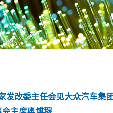
国家发改委主任会见大众汽车集
事会主席奥博穆