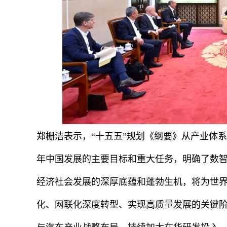
郑栅洁表示，“十五五”规划《纲要》从产业体
年中国发展的主要目标和重大任务，明确了数
经济社会发展的深厚底蕴和蓬勃生机，将为世界
化、网联化深度转型、实现高质量发展的关键阶