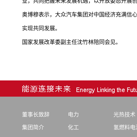
业，共同把握未来发展机遇，以开放姿态开展
奥博穆表示，大众汽车集团对中国经济充满信
实现共同发展。
国家发展改革委副主任沈竹林陪同会见。
董事长致辞
电力
光热技术
集团简介
化工
氢燃料电