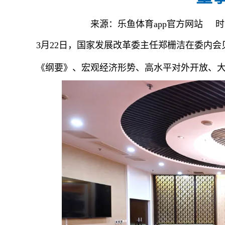
来源：乐鱼体育app官方网站
时
3月22日，国家发展改革委主任郑栅洁在委内
《纲要》、宏观经济形势、高水平对外开放、