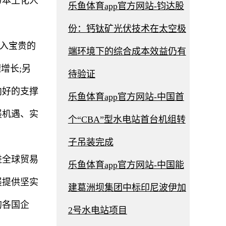
与本土化人
乐鱼体育app官方网站-钧达股
份：钙钛矿光伏技术在太空极
注入宝贵的
端环境下的综合成本效益仍有
增长;另
待验证
向好的支撑
乐鱼体育app官方网站-中国首
展机遇、实
个“CBA”型水电站首台机组转
子吊装完成
进全球贸易
乐鱼体育app官方网站-中国能
展提供坚实
建葛洲坝集团中标印尼波伊加
的各国企
2号水电站项目