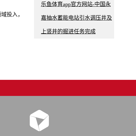
乐鱼体育app官方网站-中国永
领域投入，
嘉抽水蓄能电站引水调压井及
上竖井的掘进任务完成