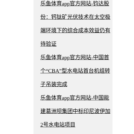
乐鱼体育app官方网站-钧达股
份：钙钛矿光伏技术在太空极
端环境下的综合成本效益仍有
待验证
乐鱼体育app官方网站-中国首
个“CBA”型水电站首台机组转
子吊装完成
乐鱼体育app官方网站-中国能
建葛洲坝集团中标印尼波伊加
2号水电站项目