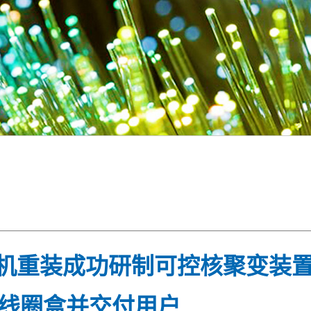
国机重装成功研制可控核聚变装
F线圈盒并交付用户