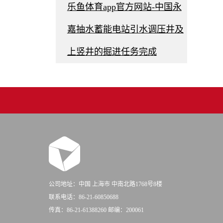
乐鱼体育app官方网站-中国永
嘉抽水蓄能电站引水调压井及
上竖井的掘进任务完成
公司地址：中国 上海市 中南北路1768号8楼
联系电话：86-21-60850688
传真：86-21-61388260 邮编：200061