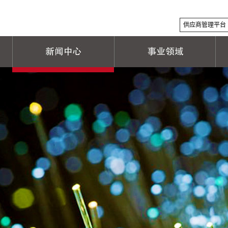
供应商管理平台