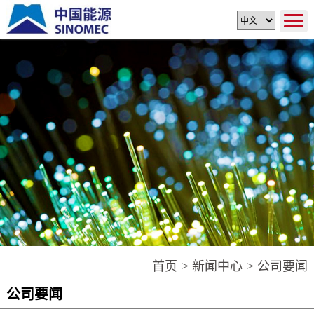
>
>
首页
新闻中心
公司要闻
公司要闻