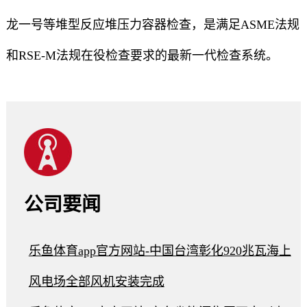
龙一号等堆型反应堆压力容器检查，是满足ASME法规
和RSE-M法规在役检查要求的最新一代检查系统。
公司要闻
乐鱼体育app官方网站-中国台湾彰化920兆瓦海上
风电场全部风机安装完成