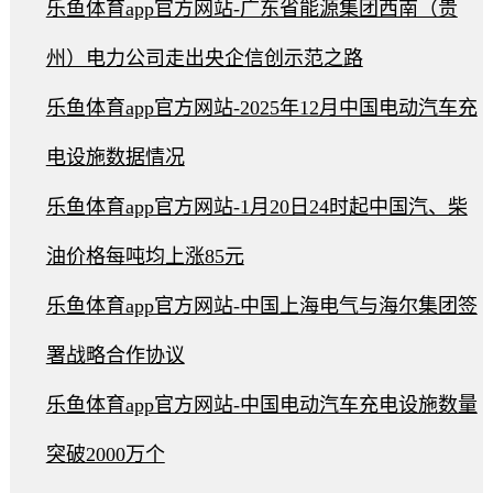
乐鱼体育app官方网站-广东省能源集团西南（贵
州）电力公司走出央企信创示范之路
乐鱼体育app官方网站-2025年12月中国电动汽车充
电设施数据情况
乐鱼体育app官方网站-1月20日24时起中国汽、柴
油价格每吨均上涨85元
乐鱼体育app官方网站-中国上海电气与海尔集团签
署战略合作协议
乐鱼体育app官方网站-中国电动汽车充电设施数量
突破2000万个