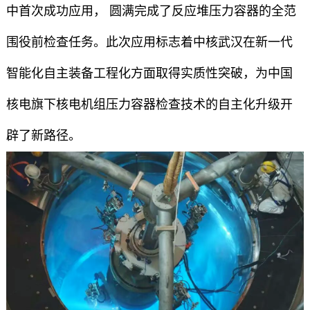
中首次成功应用， 圆满完成了反应堆压力容器的全范
围役前检查任务。此次应用标志着中核武汉在新一代
智能化自主装备工程化方面取得实质性突破，为中国
核电旗下核电机组压力容器检查技术的自主化升级开
辟了新路径。