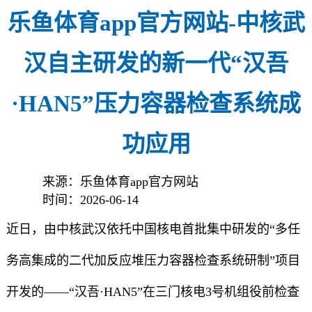
乐鱼体育app官方网站-中核武
汉自主研发的新一代“汉吾
·HAN5”压力容器检查系统成
功应用
来源：乐鱼体育app官方网站
时间：2026-06-14
近日，由中核武汉依托中国核电首批集中研发的“多任
务高集成的二代加反应堆压力容器检查系统研制”项目
开发的——“汉吾·HAN5”在三门核电3号机组役前检查