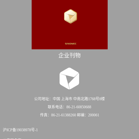
企业刊物
公司地址：中国 上海市 中南北路1768号8楼
联系电话：86-21-60850688
传真：86-21-61388260 邮编：200061
沪ICP备19038978号-1