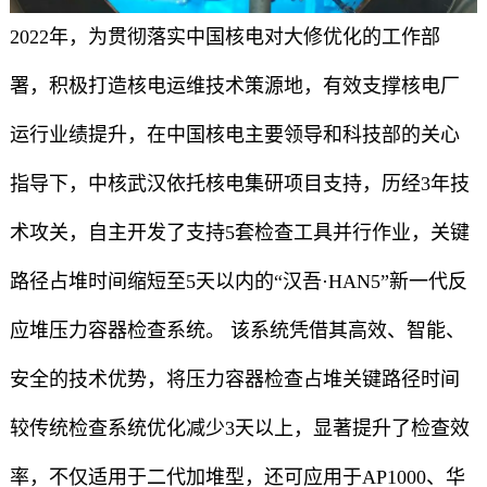
2022年，为贯彻落实中国核电对大修优化的工作部
署，积极打造核电运维技术策源地，有效支撑核电厂
运行业绩提升，在中国核电主要领导和科技部的关心
指导下，中核武汉依托核电集研项目支持，历经3年技
术攻关，自主开发了支持5套检查工具并行作业，关键
路径占堆时间缩短至5天以内的“汉吾·HAN5”新一代反
应堆压力容器检查系统。 该系统凭借其高效、智能、
安全的技术优势，将压力容器检查占堆关键路径时间
较传统检查系统优化减少3天以上，显著提升了检查效
率，不仅适用于二代加堆型，还可应用于AP1000、华