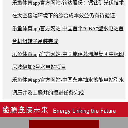
乐鱼体育app官方网站-钧达股份：钙钛矿光伏技术
在太空极端环境下的综合成本效益仍有待验证
乐鱼体育app官方网站-中国首个“CBA”型水电站首
台机组转子吊装完成
乐鱼体育app官方网站-中国能建葛洲坝集团中标印
尼波伊加2号水电站项目
乐鱼体育app官方网站-中国永嘉抽水蓄能电站引水
调压井及上竖井的掘进任务完成