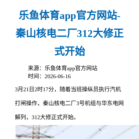
乐鱼体育app官方网站-
秦山核电二厂312大修正
式开始
来源：乐鱼体育app官方网站
时间：2026-06-16
3月21日2时17分，随着当班操纵员执行汽机
打闸操作，秦山核电二厂3号机组与华东电网
解列，312大修正式开始。