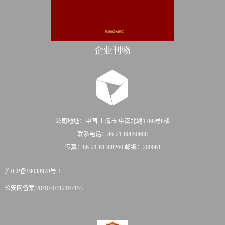
企业刊物
公司地址：中国 上海市 中南北路1768号8楼
联系电话：86-21-60850688
传真：86-21-61388260 邮编：200061
沪ICP备19038978号-1
公安网备案3101070312197153