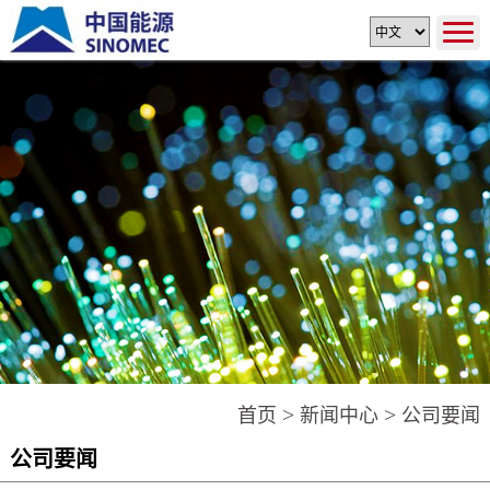
>
>
首页
新闻中心
公司要闻
公司要闻