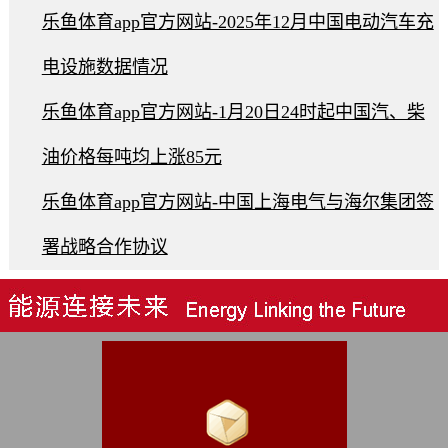
乐鱼体育app官方网站-2025年12月中国电动汽车充
电设施数据情况
乐鱼体育app官方网站-1月20日24时起中国汽、柴
油价格每吨均上涨85元
乐鱼体育app官方网站-中国上海电气与海尔集团签
署战略合作协议