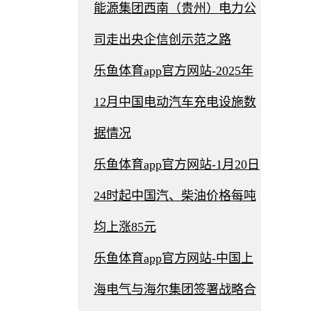
能源集团西南（贵州）电力公
司走出央企信创示范之路
乐鱼体育app官方网站-2025年
12月中国电动汽车充电设施数
据情况
乐鱼体育app官方网站-1月20日
24时起中国汽、柴油价格每吨
均上涨85元
乐鱼体育app官方网站-中国上
海电气与海尔集团签署战略合