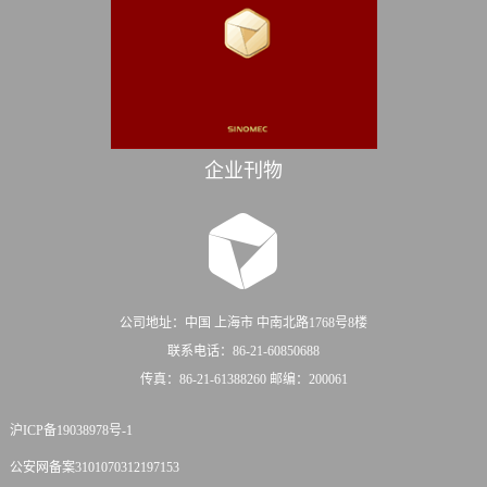
企业刊物
公司地址：中国 上海市 中南北路1768号8楼
联系电话：86-21-60850688
传真：86-21-61388260 邮编：200061
沪ICP备19038978号-1
公安网备案3101070312197153