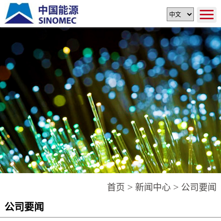
>
>
首页
新闻中心
公司要闻
公司要闻