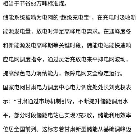
相当于节省83万吨标准煤。
储能系统被喻为电网的“超级充电宝”，在充电时吸收新
能源发电量，放电时满足高峰用电需求。在迎峰度冬
和新能源发电高峰期等关键时段，储能电站能快速响
应电网调度指令，通过灵活充放电来平抑电网波动，
提高绿色电力消纳能力，保障电网安全稳定运行。
国家电网甘肃电力调度中心电力调度处处长刘克权表
示：“甘肃通过市场机制引导，不断提升储能调用水
平，部分时段储能电站已实现2充2放，储能利用效率
位居全国前列。这标志着甘肃新型储能从基础调峰迈