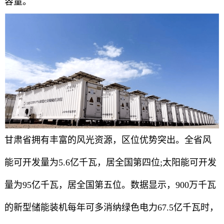
容量。
甘肃省拥有丰富的风光资源，区位优势突出。全省风
能可开发量为5.6亿千瓦，居全国第四位;太阳能可开发
量为95亿千瓦，居全国第五位。数据显示，900万千瓦
的新型储能装机每年可多消纳绿色电力67.5亿千瓦时，