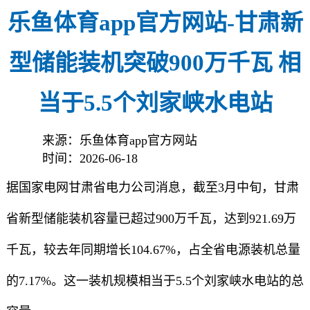
乐鱼体育app官方网站-甘肃新
型储能装机突破900万千瓦 相
当于5.5个刘家峡水电站
来源：乐鱼体育app官方网站
时间：2026-06-18
据国家电网甘肃省电力公司消息，截至3月中旬，甘肃
省新型储能装机容量已超过900万千瓦，达到921.69万
千瓦，较去年同期增长104.67%，占全省电源装机总量
的7.17%。这一装机规模相当于5.5个刘家峡水电站的总