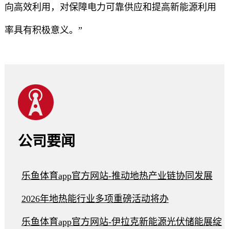
向高效利用，对保障电力可靠供应和提高新能源利用
率具有积极意义。”
公司要闻
乐鱼体育app官方网站-推动地热产业链协同发展
2026年地热能行业多项重磅活动将办
乐鱼体育app官方网站-伊拉克新能源光伏储能展绽