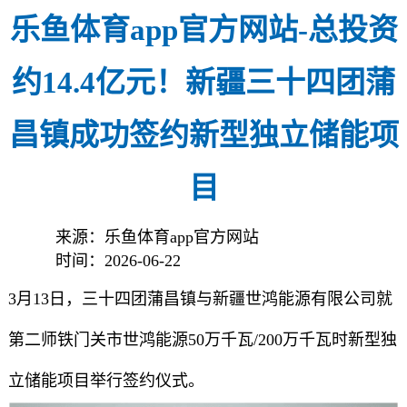
乐鱼体育app官方网站-总投资
约14.4亿元！新疆三十四团蒲
昌镇成功签约新型独立储能项
目
来源：乐鱼体育app官方网站
时间：2026-06-22
3月13日，三十四团蒲昌镇与新疆世鸿能源有限公司就
第二师铁门关市世鸿能源50万千瓦/200万千瓦时新型独
立储能项目举行签约仪式。