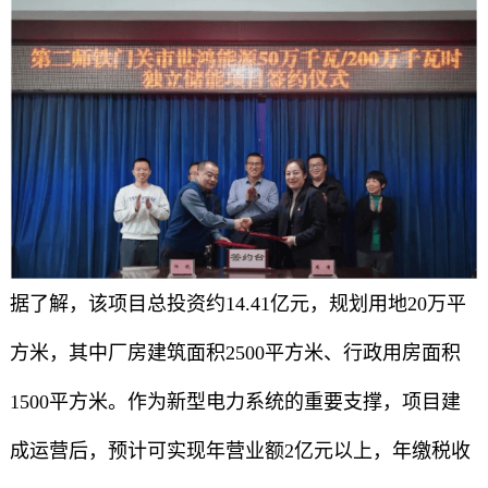
据了解，该项目总投资约14.41亿元，规划用地20万平
方米，其中厂房建筑面积2500平方米、行政用房面积
1500平方米。作为新型电力系统的重要支撑，项目建
成运营后，预计可实现年营业额2亿元以上，年缴税收