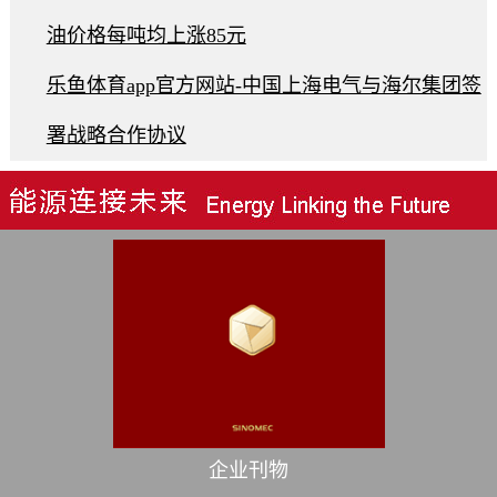
油价格每吨均上涨85元
乐鱼体育app官方网站-中国上海电气与海尔集团签
署战略合作协议
企业刊物