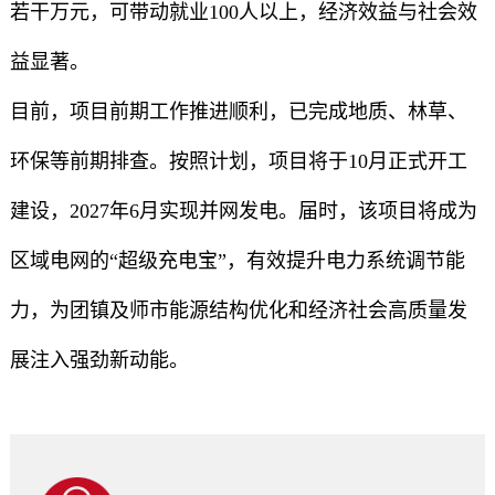
若干万元，可带动就业100人以上，经济效益与社会效
益显著。
目前，项目前期工作推进顺利，已完成地质、林草、
环保等前期排查。按照计划，项目将于10月正式开工
建设，2027年6月实现并网发电。届时，该项目将成为
区域电网的“超级充电宝”，有效提升电力系统调节能
力，为团镇及师市能源结构优化和经济社会高质量发
展注入强劲新动能。