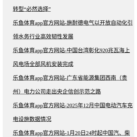
转型“必然选择”
乐鱼体育app官方网站-施耐德电气以开放自动化引
领水务行业高效韧性发展
乐鱼体育app官方网站-中国台湾彰化920兆瓦海上
风电场全部风机安装完成
乐鱼体育app官方网站-广东省能源集团西南（贵
州）电力公司走出央企信创示范之路
乐鱼体育app官方网站-2025年12月中国电动汽车充
电设施数据情况
乐鱼体育app官方网站-1月20日24时起中国汽、柴