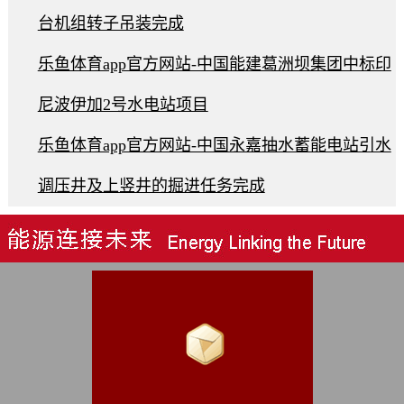
台机组转子吊装完成
乐鱼体育app官方网站-中国能建葛洲坝集团中标印
尼波伊加2号水电站项目
乐鱼体育app官方网站-中国永嘉抽水蓄能电站引水
调压井及上竖井的掘进任务完成