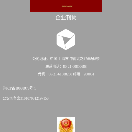
企业刊物
公司地址：中国 上海市 中南北路1768号8楼
联系电话：86-21-60850688
传真：86-21-61388260 邮编：200061
沪ICP备19038978号-1
公安网备案3101070312197153