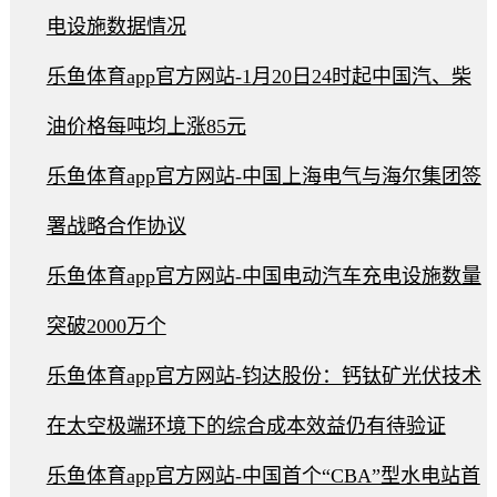
电设施数据情况
乐鱼体育app官方网站-1月20日24时起中国汽、柴
油价格每吨均上涨85元
乐鱼体育app官方网站-中国上海电气与海尔集团签
署战略合作协议
乐鱼体育app官方网站-中国电动汽车充电设施数量
突破2000万个
乐鱼体育app官方网站-钧达股份：钙钛矿光伏技术
在太空极端环境下的综合成本效益仍有待验证
乐鱼体育app官方网站-中国首个“CBA”型水电站首