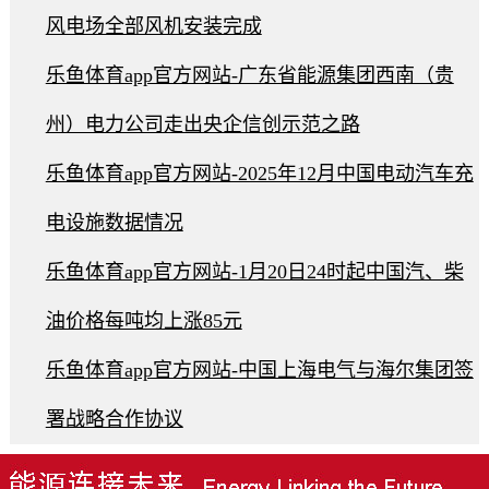
风电场全部风机安装完成
乐鱼体育app官方网站-广东省能源集团西南（贵
州）电力公司走出央企信创示范之路
乐鱼体育app官方网站-2025年12月中国电动汽车充
电设施数据情况
乐鱼体育app官方网站-1月20日24时起中国汽、柴
油价格每吨均上涨85元
乐鱼体育app官方网站-中国上海电气与海尔集团签
署战略合作协议