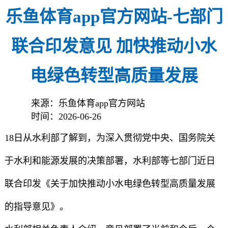
乐鱼体育app官方网站-七部门
联合印发意见 加快推动小水
电绿色转型高质量发展
来源：乐鱼体育app官方网站
时间：2026-06-26
18日从水利部了解到，为深入贯彻党中央、国务院关
于水利和能源发展的决策部署，水利部等七部门近日
联合印发《关于加快推动小水电绿色转型高质量发展
的指导意见》。