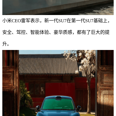
小米CEO雷军表示，新一代SU7在第一代SU7基础上，
安全、驾控、智能体验、豪华质感，都有了巨大的提
升。