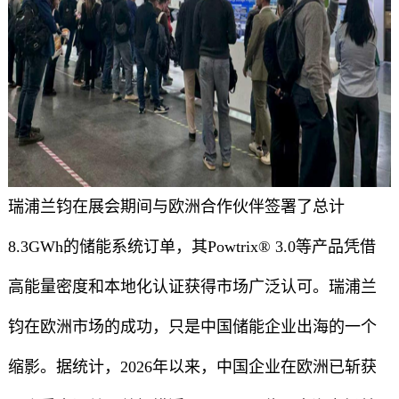
瑞浦兰钧在展会期间与欧洲合作伙伴签署了总计
8.3GWh的储能系统订单，其Powtrix® 3.0等产品凭借
高能量密度和本地化认证获得市场广泛认可。瑞浦兰
钧在欧洲市场的成功，只是中国储能企业出海的一个
缩影。据统计，2026年以来，中国企业在欧洲已斩获