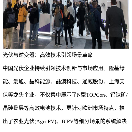
光伏与逆变器：高效技术引领场景革命
中国光伏企业持续引领技术创新与市场应用。隆基绿
能、爱旭、晶科能源、晶澳科技、通威股份、上海艾
伏等龙头企业，不仅集中展示了N型TOPCon、钙钛矿/
晶硅叠层等高效电池技术，更针对欧洲市场特点，推
出了农业光伏(Agri-PV)、BIPV等细分场景的系统解决