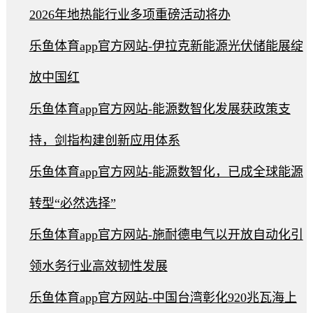
2026年地热能行业多项重磅活动将办
乐鱼体育app官方网站-伊拉克新能源光伏储能展绽
放中国红
乐鱼体育app官方网站-能源数智化发展获政策支
持，剑指构建创新应用体系
乐鱼体育app官方网站-能源数智化，已成全球能源
转型“必然选择”
乐鱼体育app官方网站-施耐德电气以开放自动化引
领水务行业高效韧性发展
乐鱼体育app官方网站-中国台湾彰化920兆瓦海上