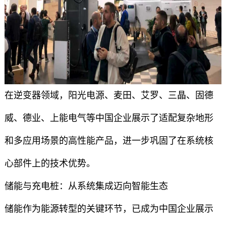
在逆变器领域，阳光电源、麦田、艾罗、三晶、固德
威、德业、上能电气等中国企业展示了适配复杂地形
和多应用场景的高性能产品，进一步巩固了在系统核
心部件上的技术优势。
储能与充电桩：从系统集成迈向智能生态
储能作为能源转型的关键环节，已成为中国企业展示